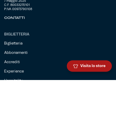
7 maggio 2025
C.F. 80033270101
P.IVA 00973790108
CONTATTI
BIGLIETTERIA
Biglietteria
Abbonamenti
Accrediti
Visita lo store
Experience
Hospitality
SQUADRE
Prima squadra maschile