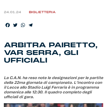
Helan x Genoa
24.01.24
BIGLIETTERIA
Isolani x Genoa
Facebook
Twitter
WhatsApp
Telegram
Gift Card Online Store
ARBITRA PAIRETTO,
Fortissimo batte il mio cuor
VAR SERRA, GLI
UFFICIALI
La C.A.N. ha reso note le designazioni per le partite
della 22ma giornata di campionato. L’incontro con
il Lecce allo Stadio Luigi Ferraris è in programma
domenica alle 12:30. Il quadro completo degli
ufficiali di gara.