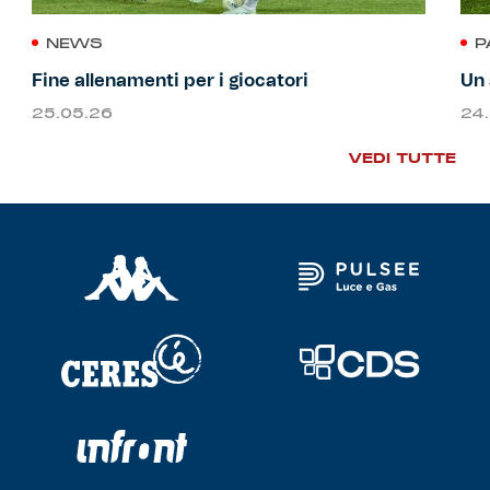
NEWS
P
Fine allenamenti per i giocatori
Un 
25.05.26
24
VEDI TUTTE