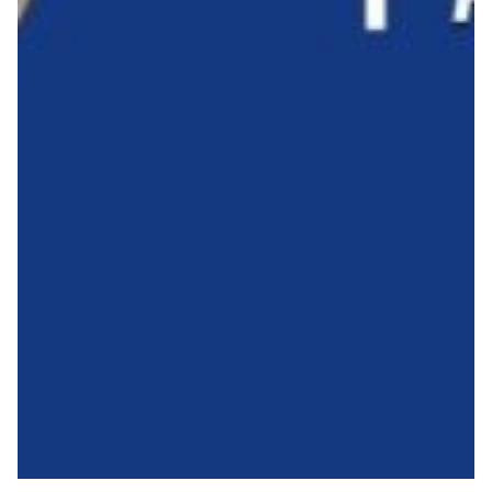
Robe di Kappa x Genoa
Vintage Collection
Red&Blue Voices
Kids
Accessori
Party
Outlet
Caffè Boasi x Genoa