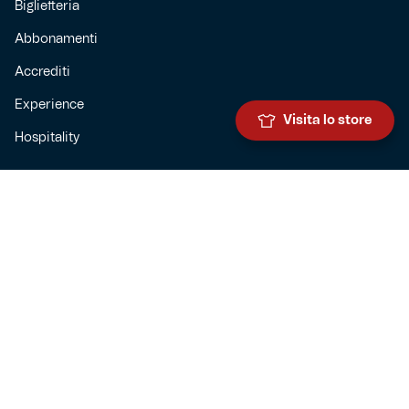
Biglietteria
Abbonamenti
Accrediti
Experience
Visita lo store
Hospitality
SQUADRE
Prima squadra maschile
Prima squadra femminile
Settore giovanile
Genoa for special
Genoa Academy
Summer Camp