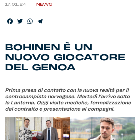
17.01.24
NEWS
Helan x Genoa
Facebook
Twitter
WhatsApp
Telegram
Isolani x Genoa
BOHINEN È UN
Gift Card Online Store
NUOVO GIOCATORE
Fortissimo batte il mio cuor
DEL GENOA
Prima presa di contatto con la nuova realtà per il
centrocampista norvegese. Martedì l’arrivo sotto
la Lanterna. Oggi visite mediche, formalizzazione
del contratto e presentazione ai compagni.