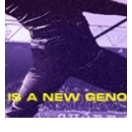
Robe di Kappa x Genoa
Vintage Collection
Red&Blue Voices
Kids
Accessori
Party
Outlet
Caffè Boasi x Genoa