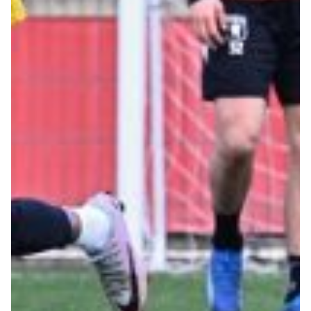
Robe di Kappa x Genoa
Vintage Collection
Red&Blue Voices
Kids
Accessori
Party
Outlet
Caffè Boasi x Genoa