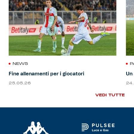
NEWS
P
Fine allenamenti per i giocatori
Un 
25.05.26
24
VEDI TUTTE