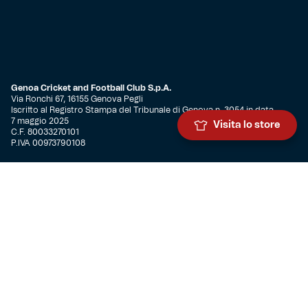
Genoa Cricket and Football Club S.p.A.
Via Ronchi 67, 16155 Genova Pegli
Iscritto al Registro Stampa del Tribunale di Genova n. 3054 in data
7 maggio 2025
Visita lo store
C.F. 80033270101
P.IVA 00973790108
CONTATTI
BIGLIETTERIA
Biglietteria
Abbonamenti
Accrediti