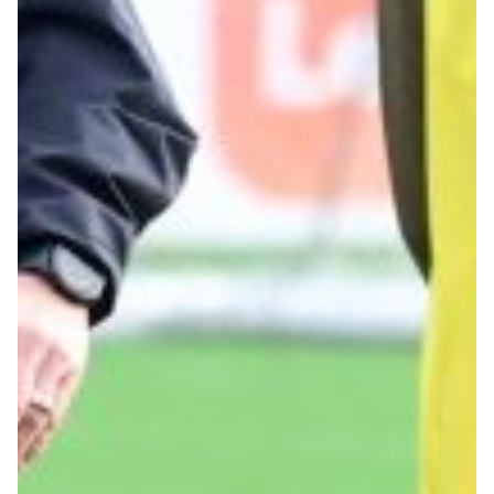
Robe di Kappa x Genoa
Vintage Collection
Red&Blue Voices
Kids
Accessori
Party
Outlet
Caffè Boasi x Genoa