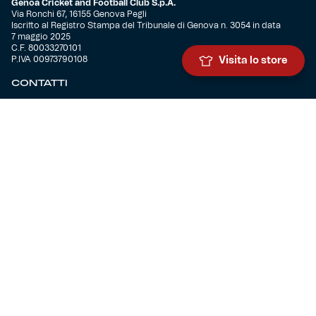
Genoa Cricket and Football Club S.p.A.
Via Ronchi 67, 16155 Genova Pegli
Iscritto al Registro Stampa del Tribunale di Genova n. 3054 in data
7 maggio 2025
C.F. 80033270101
P.IVA 00973790108
Visita lo store
CONTATTI
BIGLIETTERIA
Biglietteria
Abbonamenti
Accrediti
Experience
Hospitality
SQUADRE