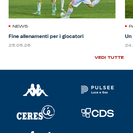
NEWS
P
Fine allenamenti per i giocatori
Un 
25.05.26
24
VEDI TUTTE