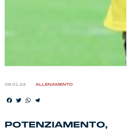
Helan x Genoa
Isolani x Genoa
Gift Card Online Store
Fortissimo batte il mio cuor
09.01.24
ALLENAMENTO
Facebook
Twitter
WhatsApp
Telegram
POTENZIAMENTO,