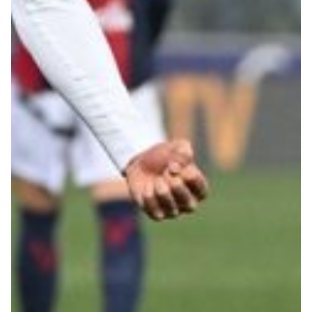
Robe di Kappa x Genoa
Vintage Collection
Red&Blue Voices
Kids
Accessori
Party
Outlet
Caffè Boasi x Genoa