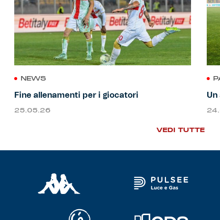
NEWS
P
Fine allenamenti per i giocatori
Un 
25.05.26
24
VEDI TUTTE