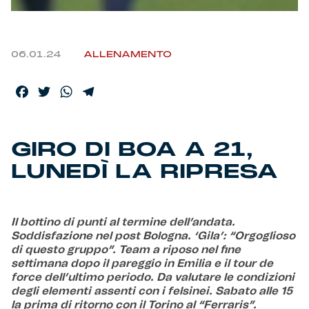
Helan x Genoa
06.01.24
ALLENAMENTO
Isolani x Genoa
Facebook
Twitter
WhatsApp
Telegram
Gift Card Online Store
Fortissimo batte il mio cuor
GIRO DI BOA A 21,
LUNEDÌ LA RIPRESA
Il bottino di punti al termine dell’andata.
Soddisfazione nel post Bologna. ‘Gila’: “Orgoglioso
di questo gruppo”. Team a riposo nel fine
settimana dopo il pareggio in Emilia e il tour de
force dell’ultimo periodo. Da valutare le condizioni
degli elementi assenti con i felsinei. Sabato alle 15
la prima di ritorno con il Torino al “Ferraris”.