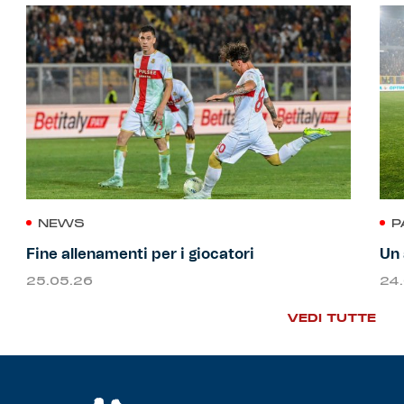
NEWS
P
Fine allenamenti per i giocatori
Un 
25.05.26
24
VEDI TUTTE