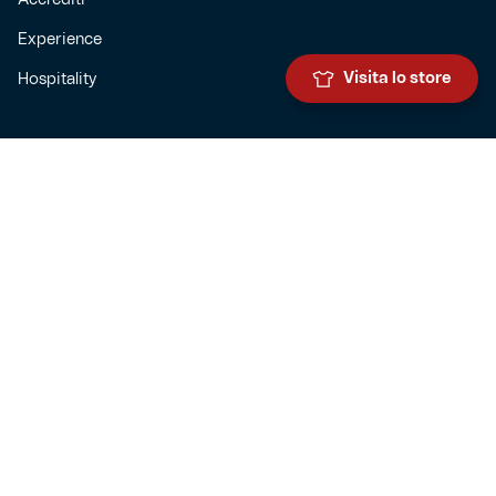
Experience
Visita lo store
Hospitality
SQUADRE
Prima squadra maschile
Prima squadra femminile
Settore giovanile
Genoa for special
Genoa Academy
Summer Camp
CLUB