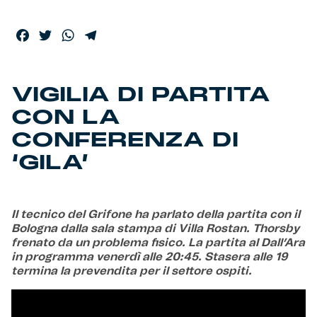
Helan x Genoa
Facebook
Twitter
WhatsApp
Telegram
Isolani x Genoa
VIGILIA DI PARTITA
Gift Card Online Store
CON LA
CONFERENZA DI
Fortissimo batte il mio cuor
‘GILA’
Il tecnico del Grifone ha parlato della partita con il
Bologna dalla sala stampa di Villa Rostan. Thorsby
frenato da un problema fisico. La partita al Dall’Ara
in programma venerdì alle 20:45. Stasera alle 19
termina la prevendita per il settore ospiti.