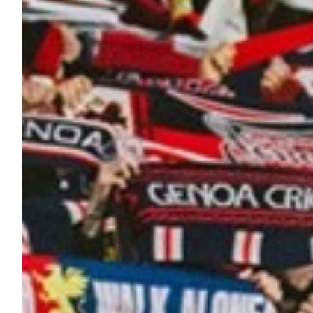
Robe di Kappa x Genoa
Vintage Collection
Red&Blue Voices
Kids
Accessori
Party
Outlet
Caffè Boasi x Genoa