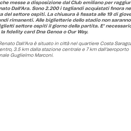
iche messe a disposizione dal Club emiliano per raggiun
ato Dall’Ara. Sono 2.200 i tagliandi acquistati finora ne
 del settore ospiti. La chiusura è fissata alle 19 di giove
ndi rimanenti. Alle biglietterie dello stadio non saranno
glietti settore ospiti il giorno della partita. E’ necessari
 la fidelity card Dna Genoa o Our Way.
Renato Dall’Ara è situato in città nel quartiere Costa Sarago
entro, 3.5 km dalla stazione centrale e 7 km dall’aeroporto
nale Guglielmo Marconi.
a della Questura di Bologna, TPER predispone un servizio 
i ospiti da e per la stazione centrale.
Milano-Napoli): uscire a Bologna Casalecchio;
(Bologna-Taranto): seguire indicazioni per Firenze e uscire 
io;
(Bologna-Padova): seguire le indicazioni per Firenze e uscir
asalecchio;
o autostradale di Bologna Casalecchio, prendere l’uscita 1 d