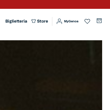
Biglietteria
Store
MyGenoa