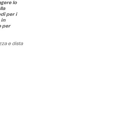
gere lo
lla
dì per i
 in
o per
zza e dista
apposito
a Bologna
e a
ella