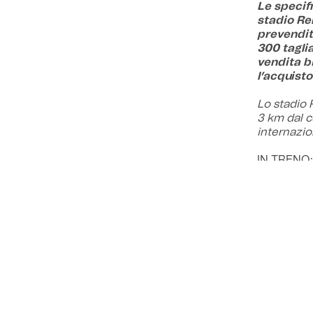
Le specif
stadio Ren
prevendita
300 taglia
vendita bi
l’acquisto
Lo stadio 
3 km dal c
internazio
IN TRENO:
A richiest
per i tifos
IN AUTO:
Dalla A1 (
Dalla A14 
Casalecch
Dalla A13 
Bologna C
Dal casell