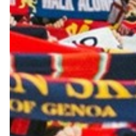
Helan x Genoa
Isolani x Genoa
Gift Card Online Store
Fortissimo batte il mio cuor