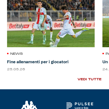
NEWS
P
Fine allenamenti per i giocatori
Un 
25.05.26
24
VEDI TUTTE