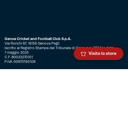
Genoa Cricket and Football Club S.p.A.
Via Ronchi 67, 16155 Genova Pegli
Iscritto al Registro Stampa del Tribunale di Genova n. 3054 in data
7 maggio 2025
Visita lo store
C.F. 80033270101
P.IVA 00973790108
CONTATTI
BIGLIETTERIA
Biglietteria
Abbonamenti
Accrediti