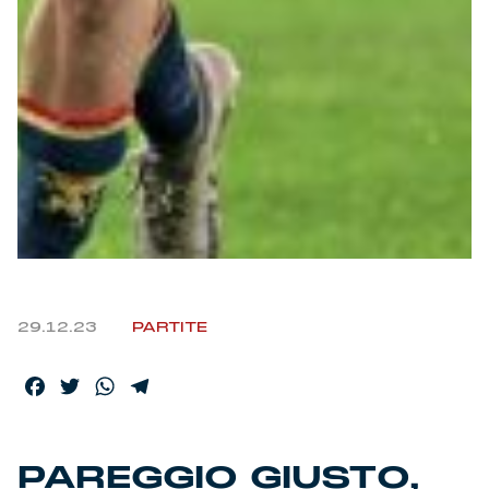
Helan x Genoa
Isolani x Genoa
Gift Card Online Store
Fortissimo batte il mio cuor
29.12.23
PARTITE
Facebook
Twitter
WhatsApp
Telegram
PAREGGIO GIUSTO,