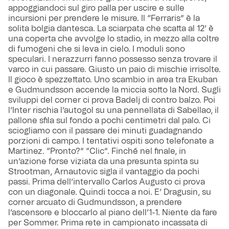
appoggiandoci sul giro palla per uscire e sulle
incursioni per prendere le misure. Il “Ferraris” è la
solita bolgia dantesca. La sciarpata che scatta al 12’ è
una coperta che avvolge lo stadio, in mezzo alla coltre
di fumogeni che si leva in cielo. I moduli sono
speculari. I nerazzurri fanno possesso senza trovare il
varco in cui passare. Giusto un paio di mischie irrisolte.
Il gioco è spezzettato. Uno scambio in area tra Ekuban
e Gudmundsson accende la miccia sotto la Nord. Sugli
sviluppi del corner ci prova Badelj di contro balzo. Poi
l’Inter rischia l’autogol su una pennellata di Sabellao, il
pallone sfila sul fondo a pochi centimetri dal palo. Ci
sciogliamo con il passare dei minuti guadagnando
porzioni di campo. I tentativi ospiti sono telefonate a
Martinez. “Pronto?” “Clic”. Finché nel finale, in
un’azione forse viziata da una presunta spinta su
Strootman, Arnautovic sigla il vantaggio da pochi
passi. Prima dell’intervallo Carlos Augusto ci prova
con un diagonale. Quindi tocca a noi. E’ Dragusin, su
corner arcuato di Gudmundsson, a prendere
l’ascensore e bloccarlo al piano dell’1-1. Niente da fare
per Sommer. Prima rete in campionato incassata di