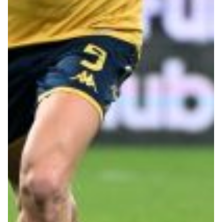
Robe di Kappa x Genoa
Vintage Collection
Red&Blue Voices
Kids
Accessori
Party
Outlet
Caffè Boasi x Genoa