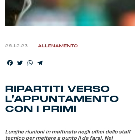
Helan x Genoa
Isolani x Genoa
26.12.23
ALLENAMENTO
Gift Card Online Store
Facebook
Twitter
WhatsApp
Telegram
Fortissimo batte il mio cuor
RIPARTITI VERSO
L’APPUNTAMENTO
CON I PRIMI
Lunghe riunioni in mattinata negli uffici dello staff
tecnico per mettere a punto il da farsi. Nel