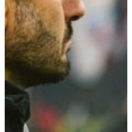
Robe di Kappa x Genoa
Vintage Collection
Red&Blue Voices
Kids
Accessori
Party
Outlet
Caffè Boasi x Genoa