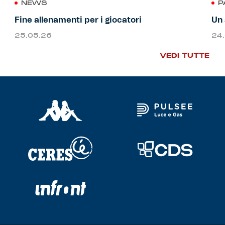
NEWS
P
Fine allenamenti per i giocatori
Un 
25.05.26
24
VEDI TUTTE