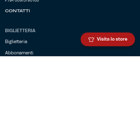
P.IVA 00973790108
CONTATTI
BIGLIETTERIA
Visita lo store
Biglietteria
Abbonamenti
Accrediti
Experience
Hospitality
SQUADRE
Prima squadra maschile
Prima squadra femminile