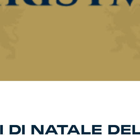
I DI NATALE DE