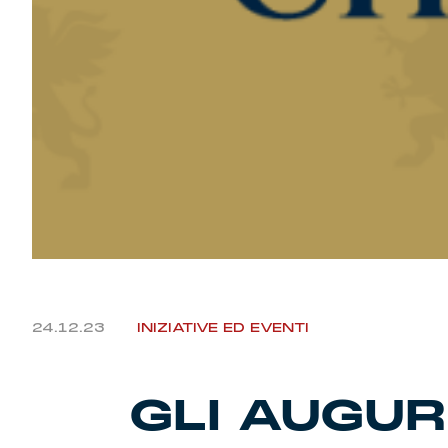
24.12.23
INIZIATIVE ED EVENTI
GLI AUGUR