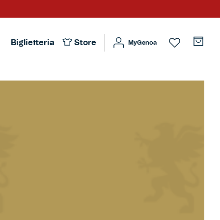
Biglietteria
Store
MyGenoa