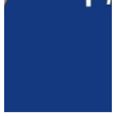
Robe di Kappa x Genoa
Vintage Collection
Red&Blue Voices
Kids
Accessori
Party
Outlet
Caffè Boasi x Genoa