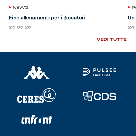
NEWS
P
Fine allenamenti per i giocatori
Un 
25.05.26
24
VEDI TUTTE