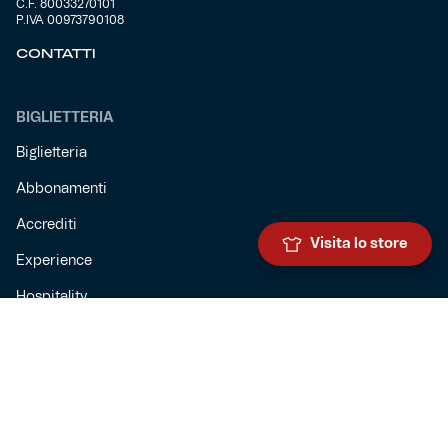
C.F. 80033270101
P.IVA 00973790108
CONTATTI
BIGLIETTERIA
Biglietteria
Abbonamenti
Accrediti
Visita lo store
Experience
Hospitality
SQUADRE
Prima squadra maschile
Prima squadra femminile