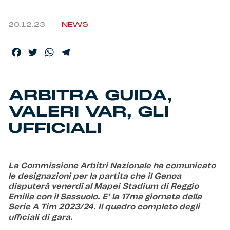
Helan x Genoa
20.12.23
NEWS
Isolani x Genoa
Facebook
Twitter
WhatsApp
Telegram
Gift Card Online Store
ARBITRA GUIDA,
Fortissimo batte il mio cuor
VALERI VAR, GLI
UFFICIALI
La Commissione Arbitri Nazionale ha comunicato
le designazioni per la partita che il Genoa
disputerà venerdì al Mapei Stadium di Reggio
Emilia con il Sassuolo. E’ la 17ma giornata della
Serie A Tim 2023/24. Il quadro completo degli
ufficiali di gara.