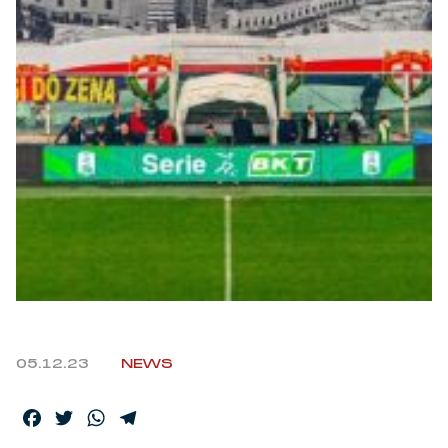
Robe di Kappa x Genoa
Vintage Collection
Red&Blue Voices
Kids
Accessori
Party
05.12.23
NEWS
Outlet
Facebook
Twitter
WhatsApp
Telegram
Caffè Boasi x Genoa