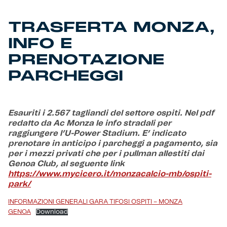
TRASFERTA MONZA,
Helan x Genoa
INFO E
Isolani x Genoa
PRENOTAZIONE
PARCHEGGI
Gift Card Online Store
Fortissimo batte il mio cuor
Esauriti i 2.567 tagliandi del settore ospiti. Nel pdf
redatto da Ac Monza le info stradali per
raggiungere l’U-Power Stadium. E’ indicato
prenotare in anticipo i parcheggi a pagamento, sia
per i mezzi privati che per i pullman allestiti dai
Genoa Club, al seguente link
https://www.mycicero.it/monzacalcio-mb/ospiti-
park/
INFORMAZIONI GENERALI GARA TIFOSI OSPITI – MONZA
GENOA
Download