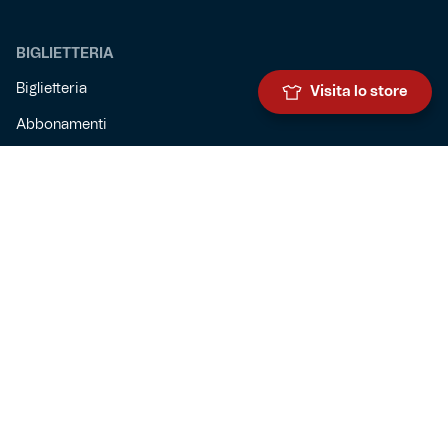
BIGLIETTERIA
Biglietteria
Visita lo store
Abbonamenti
Accrediti
Experience
Hospitality
SQUADRE
Prima squadra maschile
Prima squadra femminile
Settore giovanile