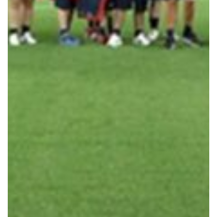
Robe di Kappa x Genoa
Vintage Collection
Red&Blue Voices
Kids
Accessori
Party
Outlet
Caffè Boasi x Genoa