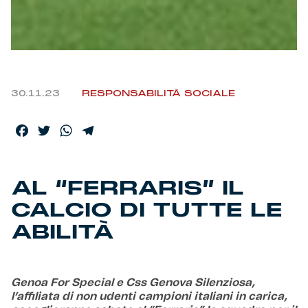
Helan x Genoa
Isolani x Genoa
30.11.23
RESPONSABILITÀ SOCIALE
Gift Card Online Store
Facebook
Twitter
WhatsApp
Telegram
Fortissimo batte il mio cuor
AL “FERRARIS” IL
CALCIO DI TUTTE LE
ABILITÀ
Genoa For Special e Css Genova Silenziosa,
l’affiliata di non udenti campioni italiani in carica,