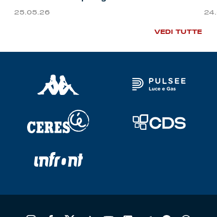
25.05.26
24
VEDI TUTTE