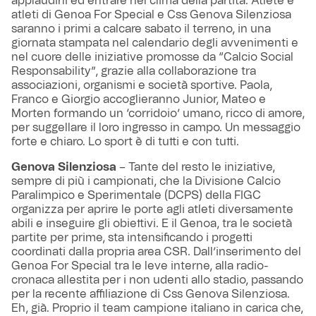
applaudirli ed entrare nel clima della partita. Atlete e
atleti di Genoa For Special e Css Genova Silenziosa
saranno i primi a calcare sabato il terreno, in una
giornata stampata nel calendario degli avvenimenti e
nel cuore delle iniziative promosse da “Calcio Social
Responsability”, grazie alla collaborazione tra
associazioni, organismi e società sportive. Paola,
Franco e Giorgio accoglieranno Junior, Mateo e
Morten formando un ‘corridoio’ umano, ricco di amore,
per suggellare il loro ingresso in campo. Un messaggio
forte e chiaro. Lo sport è di tutti e con tutti.
Genova Silenziosa
– Tante del resto le iniziative,
sempre di più i campionati, che la Divisione Calcio
Paralimpico e Sperimentale (DCPS) della FIGC
organizza per aprire le porte agli atleti diversamente
abili e inseguire gli obiettivi. E il Genoa, tra le società
partite per prime, sta intensificando i progetti
coordinati dalla propria area CSR. Dall’inserimento del
Genoa For Special tra le leve interne, alla radio-
cronaca allestita per i non udenti allo stadio, passando
per la recente affiliazione di Css Genova Silenziosa.
Eh, già. Proprio il team campione italiano in carica che,