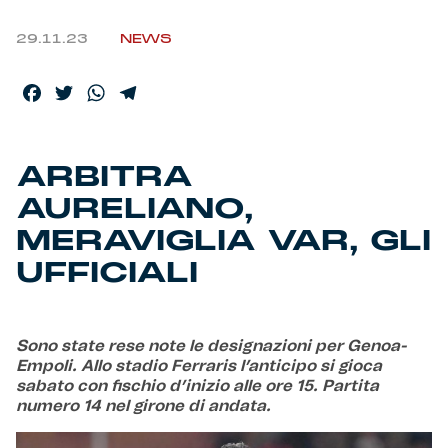
29.11.23
NEWS
Helan x Genoa
Facebook
Twitter
WhatsApp
Telegram
Isolani x Genoa
Gift Card Online Store
ARBITRA
AURELIANO,
Fortissimo batte il mio cuor
MERAVIGLIA VAR, GLI
UFFICIALI
Sono state rese note le designazioni per Genoa-
Empoli. Allo stadio Ferraris l’anticipo si gioca
sabato con fischio d’inizio alle ore 15. Partita
numero 14 nel girone di andata.