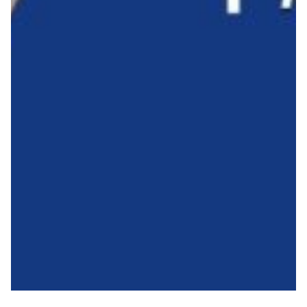
Robe di Kappa x Genoa
Vintage Collection
Red&Blue Voices
Kids
Accessori
Party
Outlet
Caffè Boasi x Genoa