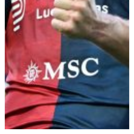
Robe di Kappa x Genoa
Vintage Collection
Red&Blue Voices
Kids
Accessori
Party
Outlet
Caffè Boasi x Genoa