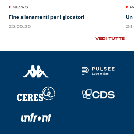
NEWS
P
Fine allenamenti per i giocatori
Un 
25.05.26
24
VEDI TUTTE