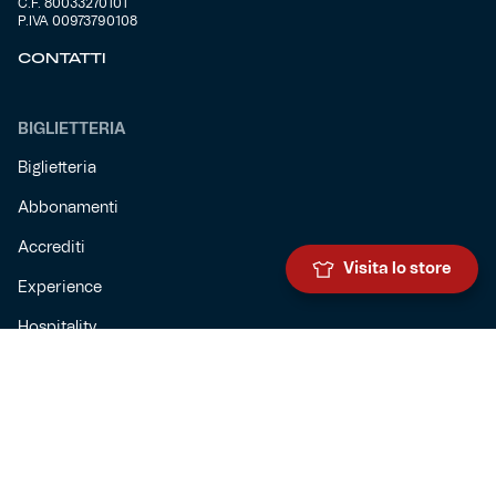
C.F. 80033270101
P.IVA 00973790108
CONTATTI
BIGLIETTERIA
Biglietteria
Abbonamenti
Accrediti
Visita lo store
Experience
Hospitality
SQUADRE
Prima squadra maschile
Prima squadra femminile