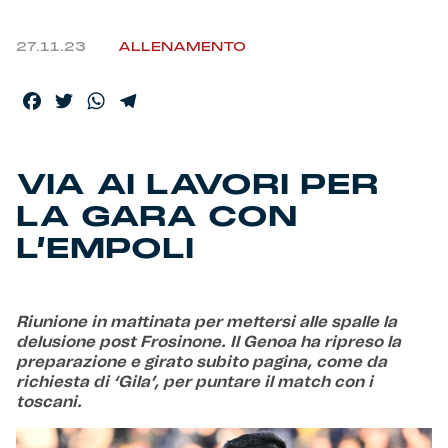
Helan x Genoa
27.11.23
ALLENAMENTO
Isolani x Genoa
Facebook
Twitter
WhatsApp
Telegram
Gift Card Online Store
VIA AI LAVORI PER
Fortissimo batte il mio cuor
LA GARA CON
L’EMPOLI
Riunione in mattinata per mettersi alle spalle la
delusione post Frosinone. Il Genoa ha ripreso la
preparazione e girato subito pagina, come da
richiesta di ‘Gila’, per puntare il match con i
toscani.