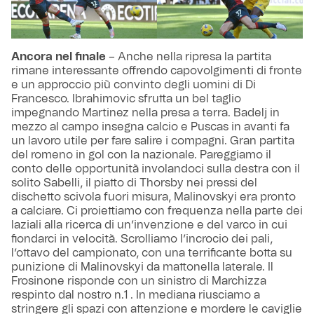
Ancora nel finale
– Anche nella ripresa la partita
rimane interessante offrendo capovolgimenti di fronte
e un approccio più convinto degli uomini di Di
Francesco. Ibrahimovic sfrutta un bel taglio
impegnando Martinez nella presa a terra. Badelj in
mezzo al campo insegna calcio e Puscas in avanti fa
un lavoro utile per fare salire i compagni. Gran partita
del romeno in gol con la nazionale. Pareggiamo il
conto delle opportunità involandoci sulla destra con il
solito Sabelli, il piatto di Thorsby nei pressi del
dischetto scivola fuori misura, Malinovskyi era pronto
a calciare. Ci proiettiamo con frequenza nella parte dei
laziali alla ricerca di un’invenzione e del varco in cui
fiondarci in velocità. Scrolliamo l’incrocio dei pali,
l’ottavo del campionato, con una terrificante botta su
punizione di Malinovskyi da mattonella laterale. Il
Frosinone risponde con un sinistro di Marchizza
respinto dal nostro n.1 . In mediana riusciamo a
stringere gli spazi con attenzione e mordere le caviglie