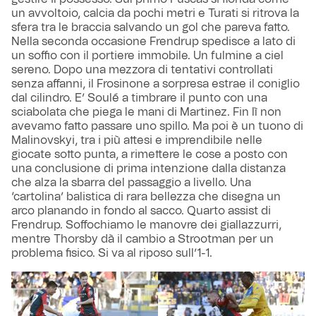
un avvoltoio, calcia da pochi metri e Turati si ritrova la
sfera tra le braccia salvando un gol che pareva fatto.
Nella seconda occasione Frendrup spedisce a lato di
un soffio con il portiere immobile. Un fulmine a ciel
sereno. Dopo una mezzora di tentativi controllati
senza affanni, il Frosinone a sorpresa estrae il coniglio
dal cilindro. E’ Soulé a timbrare il punto con una
sciabolata che piega le mani di Martinez. Fin lì non
avevamo fatto passare uno spillo. Ma poi è un tuono di
Malinovskyi, tra i più attesi e imprendibile nelle
giocate sotto punta, a rimettere le cose a posto con
una conclusione di prima intenzione dalla distanza
che alza la sbarra del passaggio a livello. Una
‘cartolina’ balistica di rara bellezza che disegna un
arco planando in fondo al sacco. Quarto assist di
Frendrup. Soffochiamo le manovre dei giallazzurri,
mentre Thorsby dà il cambio a Strootman per un
problema fisico. Si va al riposo sull’1-1.