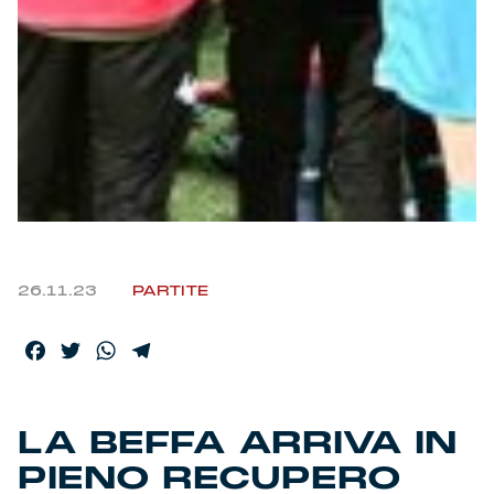
Helan x Genoa
Isolani x Genoa
Gift Card Online Store
Fortissimo batte il mio cuor
26.11.23
PARTITE
Facebook
Twitter
WhatsApp
Telegram
LA BEFFA ARRIVA IN
PIENO RECUPERO