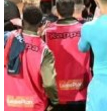
Robe di Kappa x Genoa
Vintage Collection
Red&Blue Voices
Kids
Accessori
Party
Outlet
Caffè Boasi x Genoa