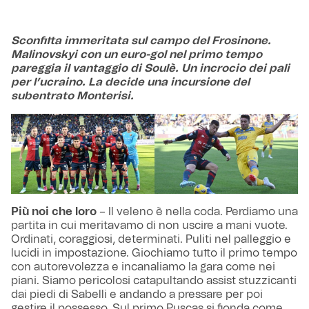
Sconfitta immeritata sul campo del Frosinone.
Malinovskyi con un euro-gol nel primo tempo
pareggia il vantaggio di Soulè. Un incrocio dei pali
per l’ucraino. La decide una incursione del
subentrato Monterisi.
Più noi che loro
– Il veleno è nella coda. Perdiamo una
partita in cui meritavamo di non uscire a mani vuote.
Ordinati, coraggiosi, determinati. Puliti nel palleggio e
lucidi in impostazione. Giochiamo tutto il primo tempo
con autorevolezza e incanaliamo la gara come nei
piani. Siamo pericolosi catapultando assist stuzzicanti
dai piedi di Sabelli e andando a pressare per poi
gestire il possesso. Sul primo Puscas si fionda come