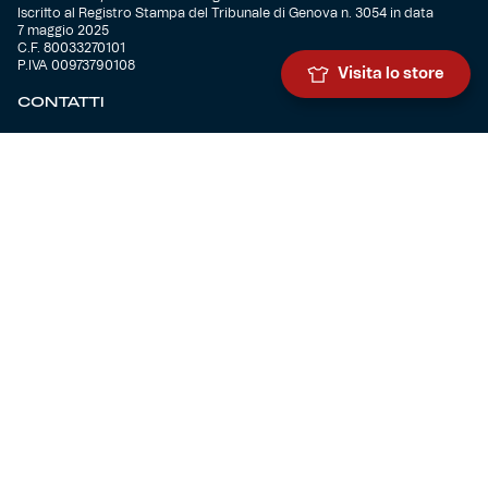
Iscritto al Registro Stampa del Tribunale di Genova n. 3054 in data
7 maggio 2025
C.F. 80033270101
P.IVA 00973790108
Visita lo store
CONTATTI
BIGLIETTERIA
Biglietteria
Abbonamenti
Accrediti
Experience
Hospitality
SQUADRE