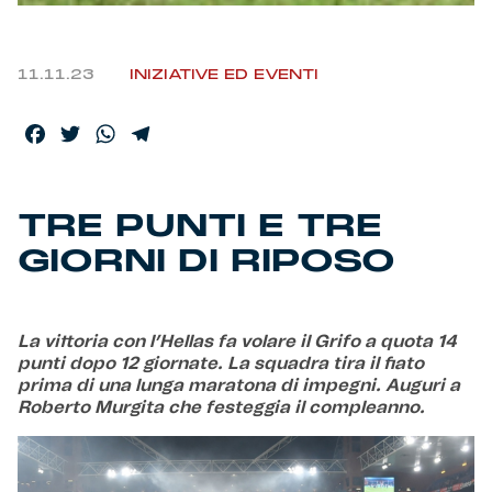
Helan x Genoa
11.11.23
INIZIATIVE ED EVENTI
Isolani x Genoa
Facebook
Twitter
WhatsApp
Telegram
Gift Card Online Store
TRE PUNTI E TRE
Fortissimo batte il mio cuor
GIORNI DI RIPOSO
La vittoria con l’Hellas fa volare il Grifo a quota 14
punti dopo 12 giornate. La squadra tira il fiato
prima di una lunga maratona di impegni. Auguri a
Roberto Murgita che festeggia il compleanno.