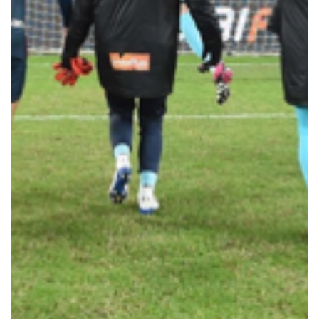
Robe di Kappa x Genoa
Vintage Collection
Red&Blue Voices
Kids
Accessori
Party
Outlet
Caffè Boasi x Genoa