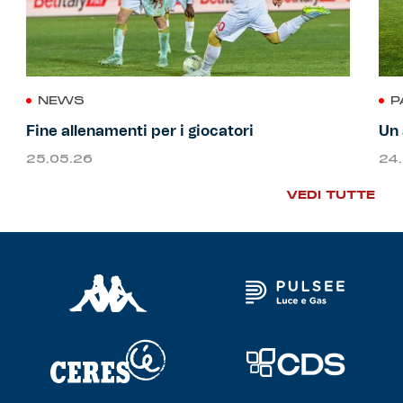
NEWS
P
Fine allenamenti per i giocatori
Un 
25.05.26
24
VEDI TUTTE