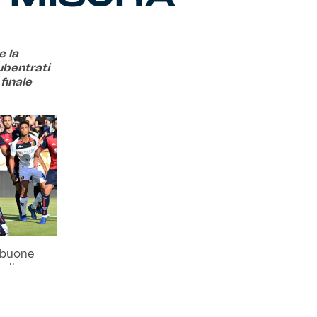
e la
subentrati
finale
ù buone
nello
vallo.
a di spazi
 sensazione