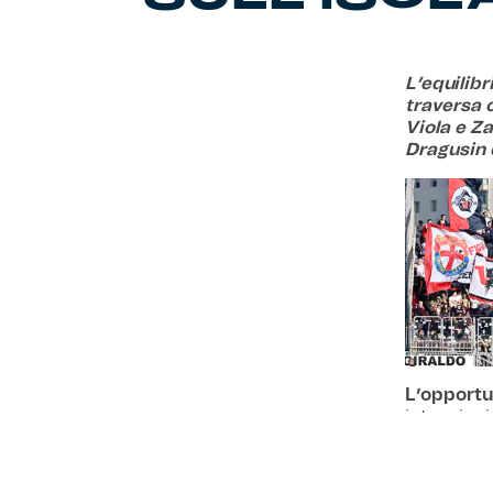
L’equilibr
traversa c
Viola e Z
Dragusin e
L’opportu
intenzioni 
specchio. 
Squadre or
riduce poss