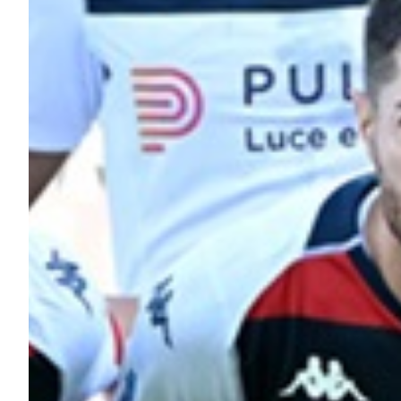
Robe di Kappa x Genoa
Vintage Collection
Red&Blue Voices
Kids
Accessori
Party
Outlet
Caffè Boasi x Genoa