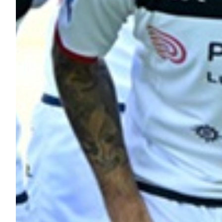
Helan x Genoa
Isolani x Genoa
Gift Card Online Store
Fortissimo batte il mio cuor