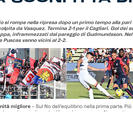
io si rompe nella ripresa dopo un primo tempo alla pari 
olpita da Vasquez. Termina 2-1 per il Cagliari. Gol dei 
appa, inframmezzati dal pareggio di Gudmundsson. Nel 
 Puscas vanno vicini al 2-2.
nità migliore
– Sul filo dell’equilibrio nella prima parte. Pi
che reali pericoli con le difese chiuse a riccio. Nessun tiro 
Una traversa per noi nell’occasione migliore prima dell’inter
dinate, reduci da vittorie, in fiducia nella manovra. L’assenz
ibilità alla radice. Tra le folate del vento e un bel sole, la