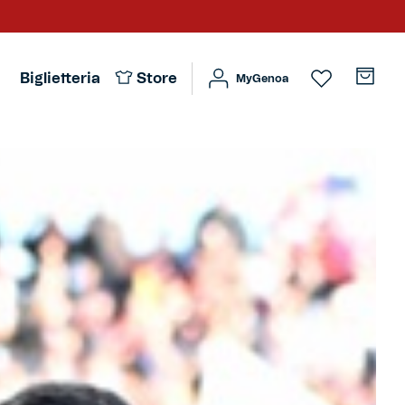
Biglietteria
Store
MyGenoa