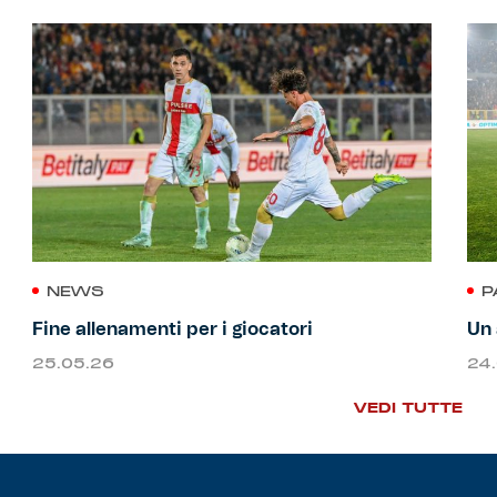
NEWS
P
Fine allenamenti per i giocatori
Un 
25.05.26
24
VEDI TUTTE