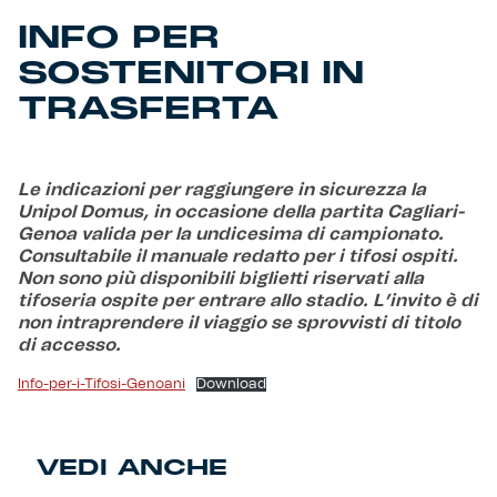
INFO PER
Helan x Genoa
SOSTENITORI IN
TRASFERTA
Isolani x Genoa
Gift Card Online Store
Le indicazioni per raggiungere in sicurezza la
Unipol Domus, in occasione della partita Cagliari-
Fortissimo batte il mio cuor
Genoa valida per la undicesima di campionato.
Consultabile il manuale redatto per i tifosi ospiti.
Non sono più disponibili biglietti riservati alla
tifoseria ospite per entrare allo stadio. L’invito è di
non intraprendere il viaggio se sprovvisti di titolo
di accesso.
Info-per-i-Tifosi-Genoani
Download
VEDI ANCHE