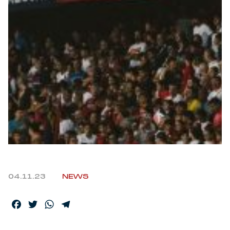
Robe di Kappa x Genoa
Vintage Collection
Red&Blue Voices
Kids
Accessori
Party
04.11.23
NEWS
Outlet
Facebook
Twitter
WhatsApp
Telegram
Caffè Boasi x Genoa