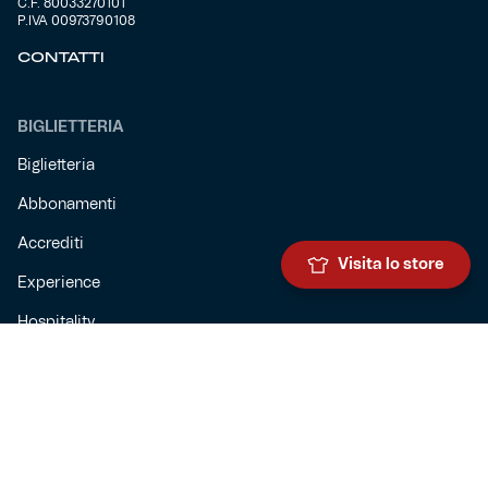
C.F. 80033270101
P.IVA 00973790108
CONTATTI
BIGLIETTERIA
Biglietteria
Abbonamenti
Accrediti
Visita lo store
Experience
Hospitality
SQUADRE
Prima squadra maschile
Prima squadra femminile