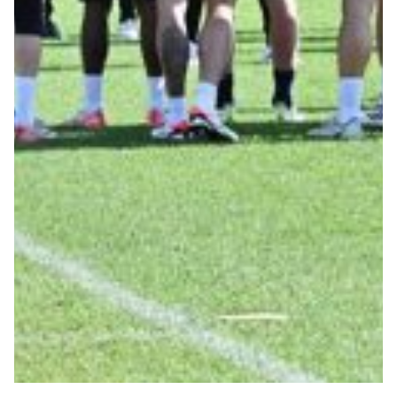
Robe di Kappa x Genoa
Vintage Collection
Red&Blue Voices
Kids
Accessori
Party
Outlet
Caffè Boasi x Genoa