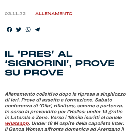
Helan x Genoa
03.11.23
ALLENAMENTO
Isolani x Genoa
Facebook
Twitter
WhatsApp
Telegram
Gift Card Online Store
IL ‘PRES’ AL
Fortissimo batte il mio cuor
‘SIGNORINI’, PROVE
SU PROVE
Allenamento collettivo dopo la ripresa a singhiozzo
di ieri. Prove di assetto e formazione. Sabato
conferenza di ‘Gila’, rifinitura, somme e partenza.
In corso la prevendita per l’Hellas: under 14 gratis
in Laterale e Zena. Verso i 18mila iscritti al canale
whatsapp
. Under 19 M ospite della capolista Inter.
Il Genoa Women affronta domenica ad Arenzano il