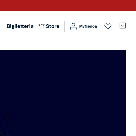
Biglietteria
Store
MyGenoa