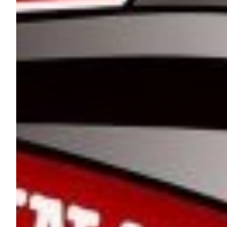
Robe di Kappa x Genoa
Vintage Collection
Red&Blue Voices
Kids
Accessori
Party
Outlet
Caffè Boasi x Genoa