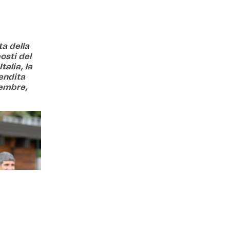
ta della
posti del
talia, la
vendita
vembre,
opo la