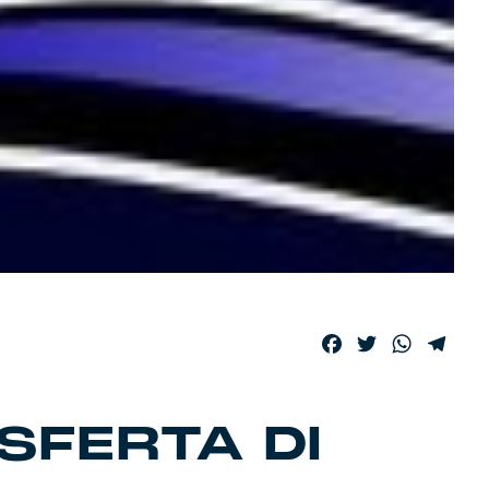
Facebook
Twitter
WhatsA
Tele
SFERTA DI