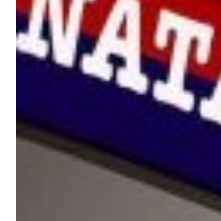
Helan x Genoa
Isolani x Genoa
Gift Card Online Store
Fortissimo batte il mio cuor