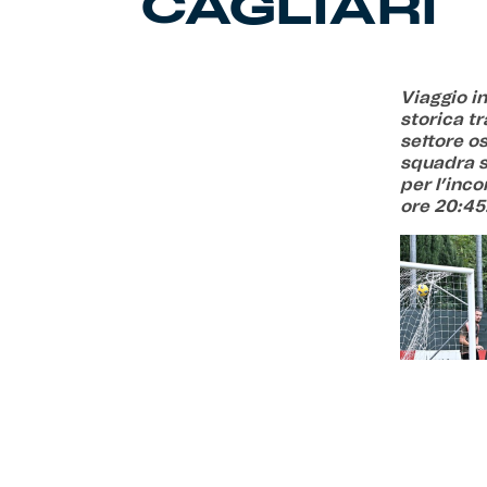
CAGLIARI
Viaggio in
storica tr
settore os
squadra si
per l’inco
ore 20:45
Verso la 