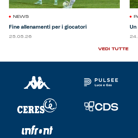
NEWS
P
Fine allenamenti per i giocatori
Un 
25.05.26
24
VEDI TUTTE