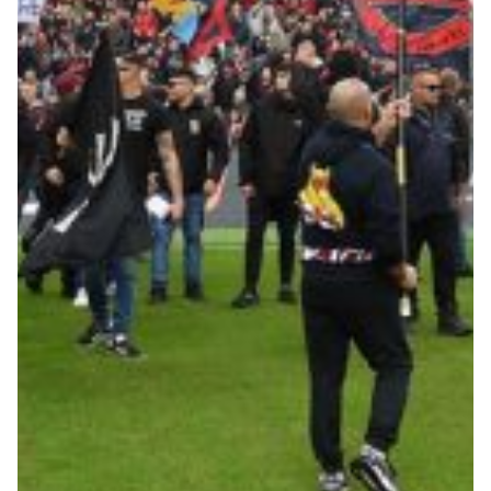
Robe di Kappa x Genoa
Vintage Collection
Red&Blue Voices
Kids
Accessori
Party
Outlet
Caffè Boasi x Genoa