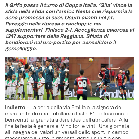
Il Grifo passa il turno di Coppa Italia. ‘Gila’ vince la
sfida nella sfida con l’amico Nesta che risparmia la
cena promessa ai suoi. Ospiti avanti nel pt.
Pareggio nella ripresa e raddoppio nei
supplementari. Finisce 2-1. Accoglienza calorosa ai
1247 supporters della Reggiana. Sfilata di
bandieroni nel pre-partita per consolidare il
gemellaggio.
Indietro
– La perla della via Emilia e la signora del
mare unite da una fratellanza leale. E’ lo striscione di
benvenuti ai granata a dare idea dell’atmosfera. Alla
fine la festa è generale. Vincitori e vinti. Una giornata
all’insegna dei valori universali dello sport. In campo
stacchiamo il visto in rimonta, dopo un inizio con il