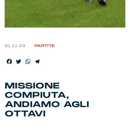
Helan x Genoa
Isolani x Genoa
Gift Card Online Store
01.11.23
PARTITE
Fortissimo batte il mio cuor
Facebook
Twitter
WhatsApp
Telegram
MISSIONE
COMPIUTA,
ANDIAMO AGLI
OTTAVI