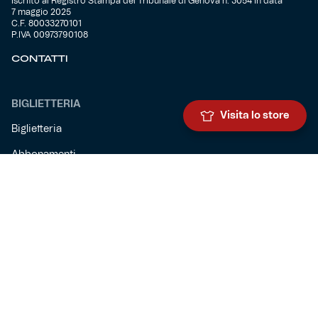
Iscritto al Registro Stampa del Tribunale di Genova n. 3054 in data
7 maggio 2025
C.F. 80033270101
P.IVA 00973790108
CONTATTI
BIGLIETTERIA
Visita lo store
Biglietteria
Abbonamenti
Accrediti
Experience
Hospitality
SQUADRE
Prima squadra maschile