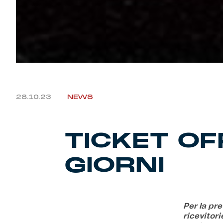
28.10.23
NEWS
TICKET OF
GIORNI
Per la pr
ricevitori