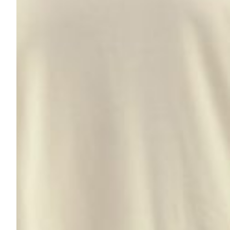
Helan x Genoa
Isolani x Genoa
Gift Card Online Store
Fortissimo batte il mio cuor