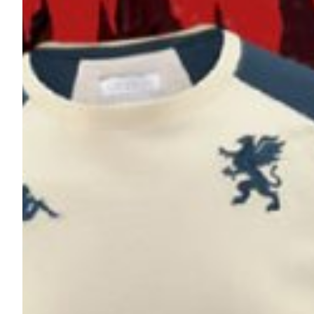
Robe di Kappa x Genoa
Vintage Collection
Red&Blue Voices
Kids
Accessori
Party
Outlet
Caffè Boasi x Genoa