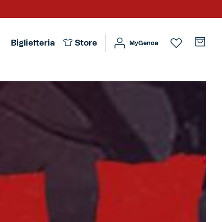
Biglietteria
Store
MyGenoa