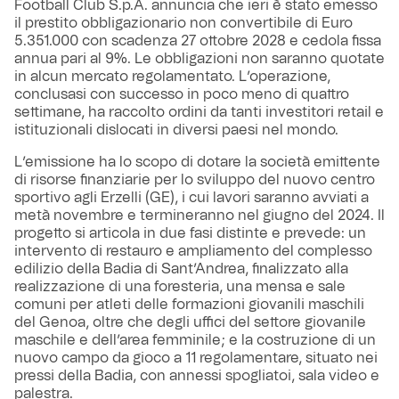
Football Club S.p.A. annuncia che ieri è stato emesso
il prestito obbligazionario non convertibile di Euro
5.351.000 con scadenza 27 ottobre 2028 e cedola fissa
annua pari al 9%. Le obbligazioni non saranno quotate
in alcun mercato regolamentato. L’operazione,
conclusasi con successo in poco meno di quattro
settimane, ha raccolto ordini da tanti investitori retail e
istituzionali dislocati in diversi paesi nel mondo.
L’emissione ha lo scopo di dotare la società emittente
di risorse finanziarie per lo sviluppo del nuovo centro
sportivo agli Erzelli (GE), i cui lavori saranno avviati a
metà novembre e termineranno nel giugno del 2024. Il
progetto si articola in due fasi distinte e prevede: un
intervento di restauro e ampliamento del complesso
edilizio della Badia di Sant’Andrea, finalizzato alla
realizzazione di una foresteria, una mensa e sale
comuni per atleti delle formazioni giovanili maschili
del Genoa, oltre che degli uffici del settore giovanile
maschile e dell’area femminile; e la costruzione di un
nuovo campo da gioco a 11 regolamentare, situato nei
pressi della Badia, con annessi spogliatoi, sala video e
palestra.