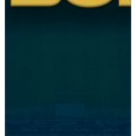
Robe di Kappa x Genoa
Vintage Collection
Red&Blue Voices
Kids
Accessori
Party
Outlet
Caffè Boasi x Genoa