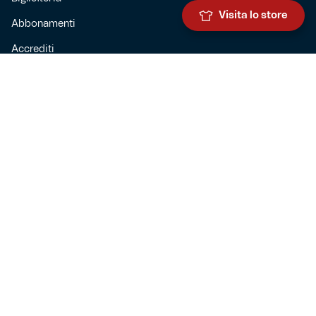
Visita lo store
Abbonamenti
Accrediti
Experience
Hospitality
SQUADRE
Prima squadra maschile
Prima squadra femminile
Settore giovanile
Genoa for special
Genoa Academy
Summer Camp