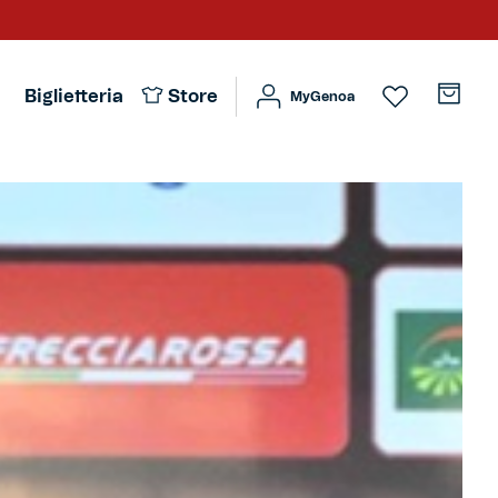
Biglietteria
Store
MyGenoa