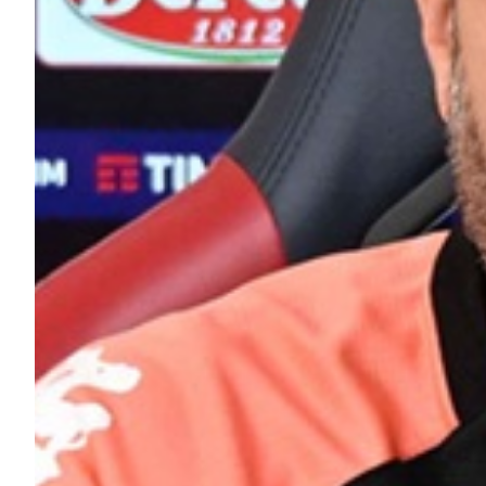
Robe di Kappa x Genoa
Vintage Collection
Red&Blue Voices
Kids
Accessori
Party
Outlet
Caffè Boasi x Genoa