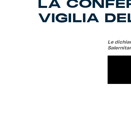
LA CONFER
VIGILIA D
Le dichiar
Salernita