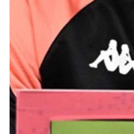
Helan x Genoa
Isolani x Genoa
Gift Card Online Store
Fortissimo batte il mio cuor