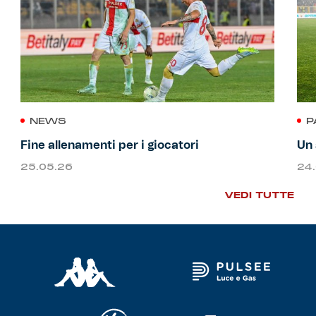
NEWS
P
Fine allenamenti per i giocatori
Un 
25.05.26
24
VEDI TUTTE