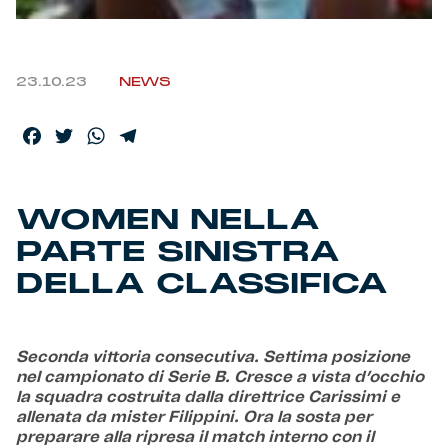
Helan x Genoa
23.10.23
NEWS
Isolani x Genoa
Facebook
Twitter
WhatsApp
Telegram
Gift Card Online Store
Fortissimo batte il mio cuor
WOMEN NELLA
PARTE SINISTRA
DELLA CLASSIFICA
Seconda vittoria consecutiva. Settima posizione
nel campionato di Serie B. Cresce a vista d’occhio
la squadra costruita dalla direttrice Carissimi e
allenata da mister Filippini. Ora la sosta per
preparare alla ripresa il match interno con il