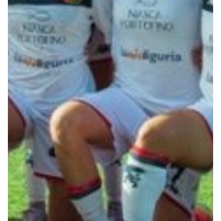
Robe di Kappa x Genoa
Vintage Collection
Red&Blue Voices
Kids
Accessori
Party
Outlet
Caffè Boasi x Genoa