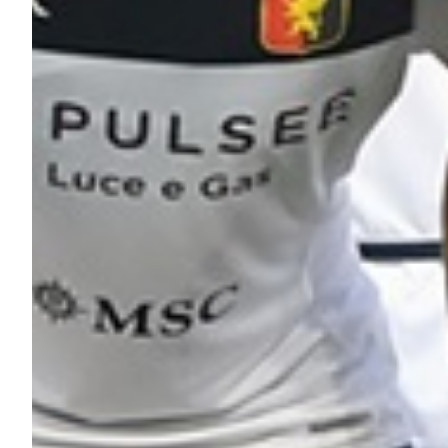
Helan x Genoa
Isolani x Genoa
Gift Card Online Store
Fortissimo batte il mio cuor