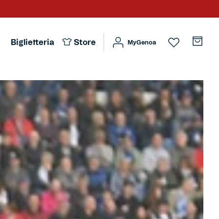
Biglietteria
Store
MyGenoa