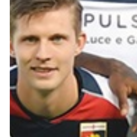
Robe di Kappa x Genoa
Vintage Collection
Red&Blue Voices
Kids
Accessori
Party
Outlet
Caffè Boasi x Genoa