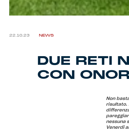
22.10.23
NEWS
DUE RETI 
CON ONOR
Non basta
risultato.
differenz
pareggiar
nessuna s
Venerdì al