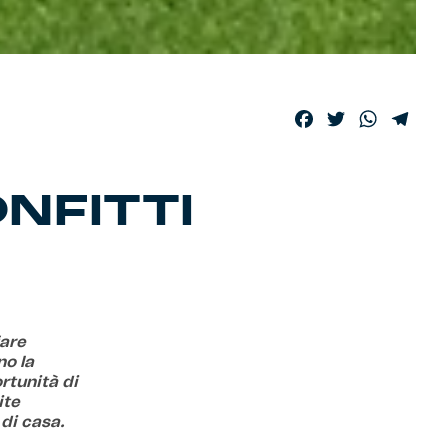
Facebook
Twitter
WhatsA
Tele
ONFITTI
fare
no la
rtunità di
ite
di casa.