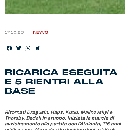
Helan x Genoa
Isolani x Genoa
17.10.23
NEWS
Gift Card Online Store
Facebook
Twitter
WhatsApp
Telegram
Fortissimo batte il mio cuor
RICARICA ESEGUITA
E 5 RIENTRI ALLA
BASE
Ritornati Dragusin, Haps, Kutlu, Malinovskyi e
Thorsby. Badelj in gruppo. Iniziata la marcia di
avvicinamento alla partita con l’Atalanta, 116 anni
oggi: auguri. Mercoledì le designazioni arbitrali.