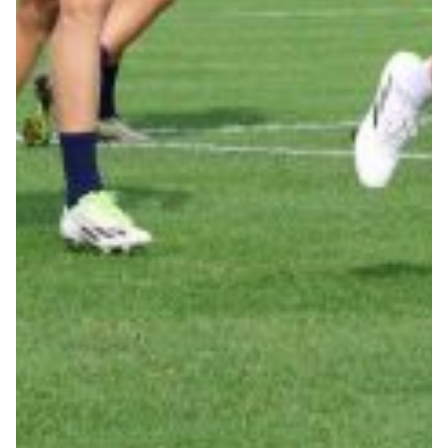
Robe di Kappa x Genoa
Vintage Collection
Red&Blue Voices
Kids
Accessori
Party
Outlet
Caffè Boasi x Genoa