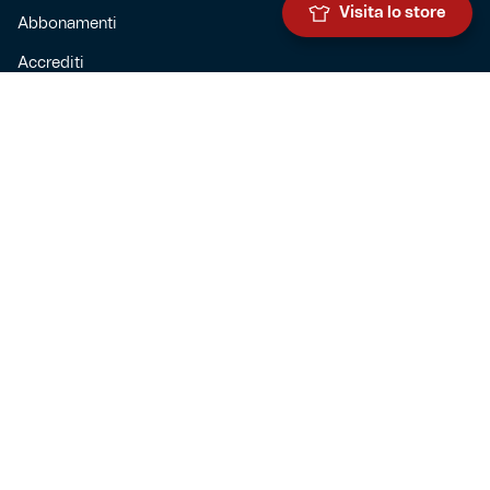
Visita lo store
Abbonamenti
Accrediti
Experience
Hospitality
SQUADRE
Prima squadra maschile
Prima squadra femminile
Settore giovanile
Genoa for special
Genoa Academy
Summer Camp