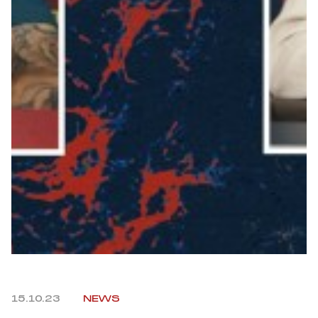
Robe di Kappa x Genoa
Vintage Collection
Red&Blue Voices
Kids
Accessori
Party
Outlet
15.10.23
NEWS
Caffè Boasi x Genoa