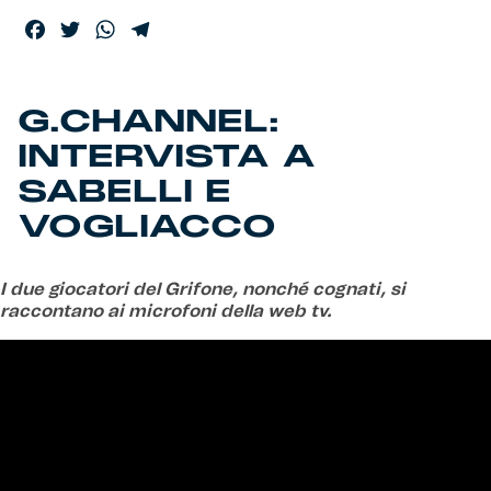
Facebook
Twitter
WhatsApp
Telegram
Helan x Genoa
Isolani x Genoa
G.CHANNEL:
INTERVISTA A
Gift Card Online Store
SABELLI E
VOGLIACCO
Fortissimo batte il mio cuor
I due giocatori del Grifone, nonché cognati, si
raccontano ai microfoni della web tv.