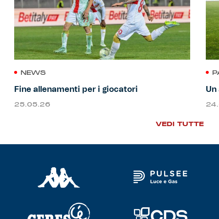
NEWS
P
Fine allenamenti per i giocatori
Un 
25.05.26
24
VEDI TUTTE