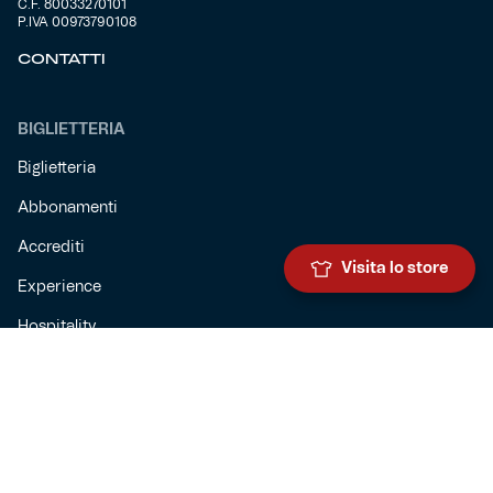
C.F. 80033270101
P.IVA 00973790108
CONTATTI
BIGLIETTERIA
Biglietteria
Abbonamenti
Accrediti
Visita lo store
Experience
Hospitality
SQUADRE
Prima squadra maschile
Prima squadra femminile