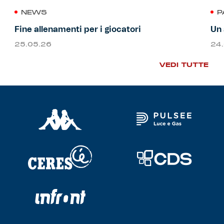
NEWS
P
Fine allenamenti per i giocatori
Un 
25.05.26
24
VEDI TUTTE