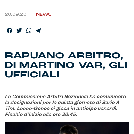
Helan x Genoa
20.09.23
NEWS
Isolani x Genoa
Facebook
Twitter
WhatsApp
Telegram
Gift Card Online Store
RAPUANO ARBITRO,
Fortissimo batte il mio cuor
DI MARTINO VAR, GLI
UFFICIALI
La Commissione Arbitri Nazionale ha comunicato
le designazioni per la quinta giornata di Serie A
Tim. Lecce-Genoa si gioca in anticipo venerdì.
Fischio d’inizio alle ore 20:45.