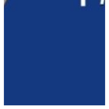
Robe di Kappa x Genoa
Vintage Collection
Red&Blue Voices
Kids
Accessori
Party
Outlet
Caffè Boasi x Genoa