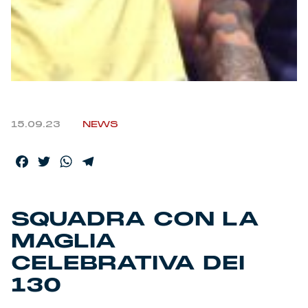
Helan x Genoa
Isolani x Genoa
Gift Card Online Store
15.09.23
NEWS
Fortissimo batte il mio cuor
Facebook
Twitter
WhatsApp
Telegram
SQUADRA CON LA
MAGLIA
CELEBRATIVA DEI
130