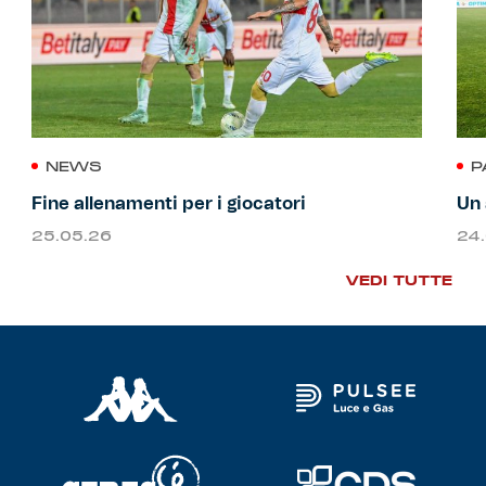
NEWS
P
Fine allenamenti per i giocatori
Un 
25.05.26
24
VEDI TUTTE