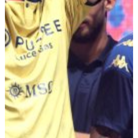
Robe di Kappa x Genoa
Vintage Collection
Red&Blue Voices
Kids
Accessori
Party
Outlet
Caffè Boasi x Genoa