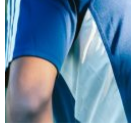
Robe di Kappa x Genoa
Vintage Collection
Red&Blue Voices
Kids
Accessori
Party
Outlet
Caffè Boasi x Genoa