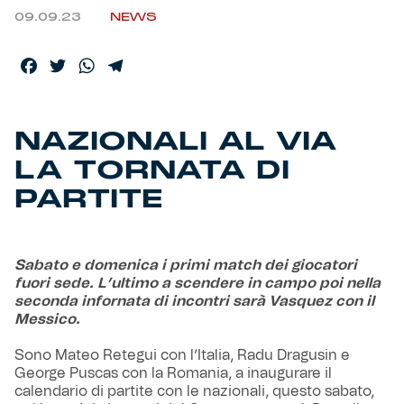
09.09.23
NEWS
Helan x Genoa
Facebook
Twitter
WhatsApp
Telegram
Isolani x Genoa
NAZIONALI AL VIA
Gift Card Online Store
LA TORNATA DI
Fortissimo batte il mio cuor
PARTITE
Sabato e domenica i primi match dei giocatori
fuori sede. L’ultimo a scendere in campo poi nella
seconda infornata di incontri sarà Vasquez con il
Messico.
Sono Mateo Retegui con l’Italia, Radu Dragusin e
George Puscas con la Romania, a inaugurare il
calendario di partite con le nazionali, questo sabato,