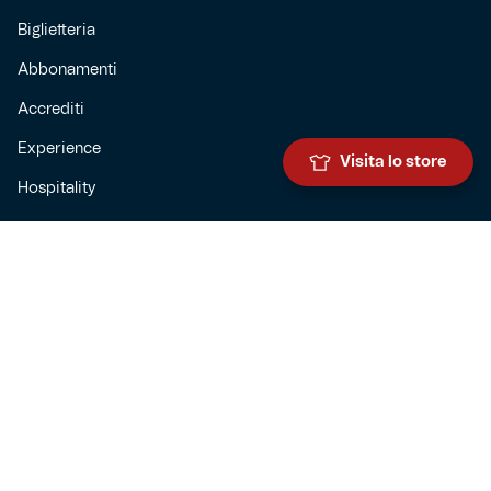
Biglietteria
Abbonamenti
Accrediti
Experience
Visita lo store
Hospitality
SQUADRE
Prima squadra maschile
Prima squadra femminile
Settore giovanile
Genoa for special
Genoa Academy