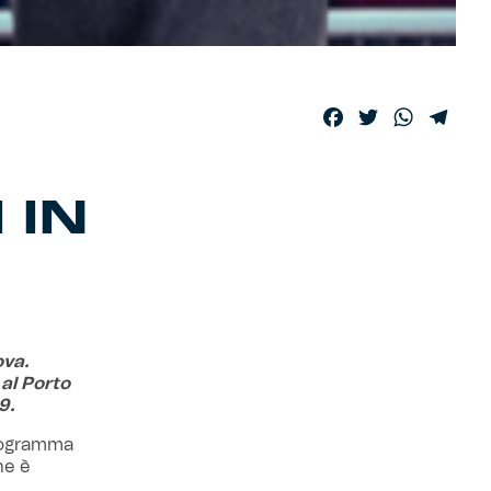
Facebook
Twitter
WhatsA
Tele
 IN
ova.
 al Porto
9.
 programma
ne è