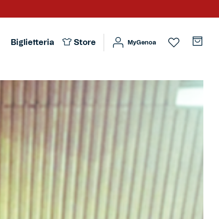
Biglietteria
Store
MyGenoa