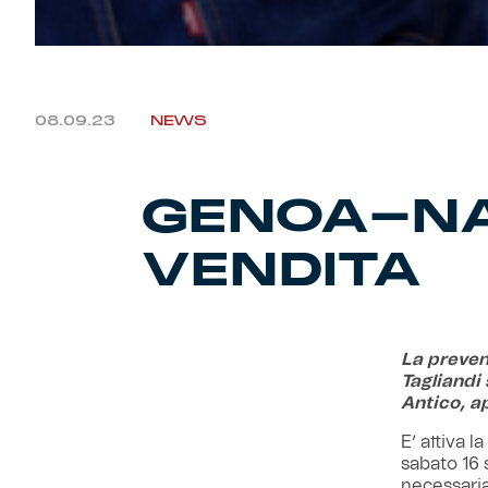
08.09.23
NEWS
GENOA-NAP
VENDITA
La preven
Tagliandi 
Antico, ap
E’ attiva l
sabato 16 s
necessaria