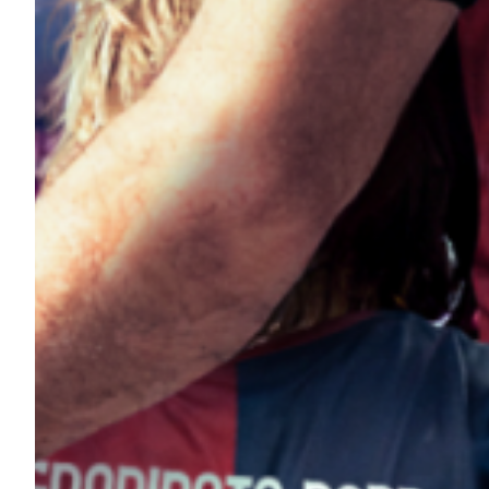
Helan x Genoa
Isolani x Genoa
Gift Card Online Store
Fortissimo batte il mio cuor