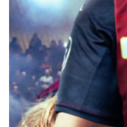
Robe di Kappa x Genoa
Vintage Collection
Red&Blue Voices
Kids
Accessori
Party
Outlet
Caffè Boasi x Genoa