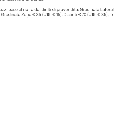
ezzi base al netto dei diritti di prevendita: Gradinata Latera
, Gradinata Zena € 35 (U16: € 15), Distinti € 70 (U16: € 35), T
 120 (U16: € 60), Settore Ospiti: € 35 (da lunedì ore 12).
rente può acquistare fino a un massimo di quattro titoli di 
normative vigenti. In caso di permanente disponibilità di tagl
e stadio apriranno il giorno della partita alle ore 15:45.