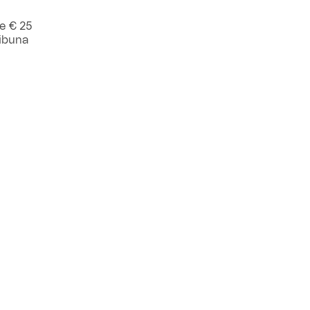
le € 25
ribuna
accesso in
iandi, le