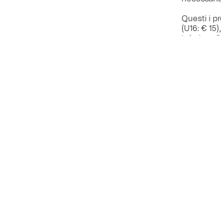
Questi i pr
(U16: € 15)
Inferiore €
Ogni acqui
base alle 
biglietteri