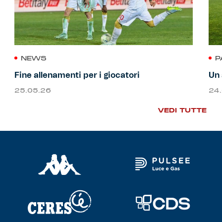
NEWS
P
Fine allenamenti per i giocatori
Un 
25.05.26
24
VEDI TUTTE