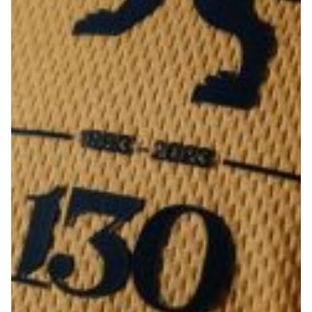
Robe di Kappa x Genoa
Vintage Collection
Red&Blue Voices
Kids
Accessori
Party
Outlet
Caffè Boasi x Genoa