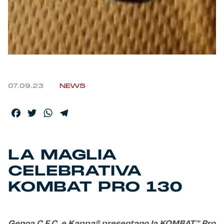
Helan x Genoa
Isolani x Genoa
Gift Card Online Store
07.09.23
NEWS
Fortissimo batte il mio cuor
Facebook
Twitter
WhatsApp
Telegram
LA MAGLIA
CELEBRATIVA
KOMBAT PRO 130
Genoa C.F.C. e Kappa® presentano la KOMBAT™ Pro