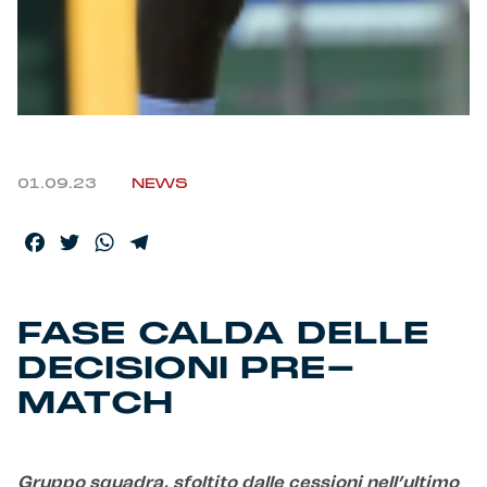
Helan x Genoa
Isolani x Genoa
Gift Card Online Store
01.09.23
NEWS
Fortissimo batte il mio cuor
Facebook
Twitter
WhatsApp
Telegram
FASE CALDA DELLE
DECISIONI PRE-
MATCH
Gruppo squadra, sfoltito dalle cessioni nell’ultimo