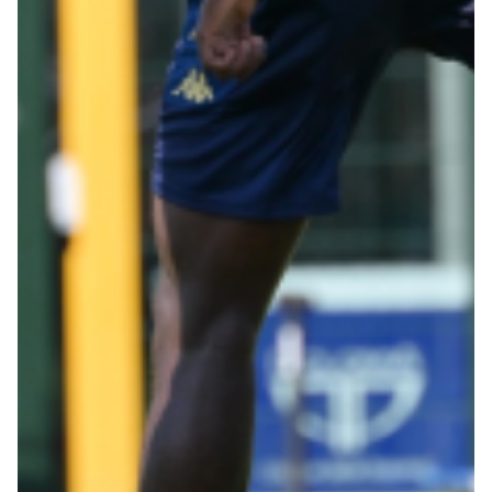
Robe di Kappa x Genoa
Vintage Collection
Red&Blue Voices
Kids
Accessori
Party
Outlet
Caffè Boasi x Genoa