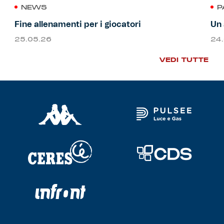
NEWS
P
Fine allenamenti per i giocatori
Un 
25.05.26
24
VEDI TUTTE