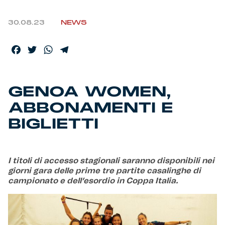
Helan x Genoa
30.08.23
NEWS
Isolani x Genoa
Facebook
Twitter
WhatsApp
Telegram
Gift Card Online Store
GENOA WOMEN,
Fortissimo batte il mio cuor
ABBONAMENTI E
BIGLIETTI
I titoli di accesso stagionali saranno disponibili nei
giorni gara delle prime tre partite casalinghe di
campionato e dell’esordio in Coppa Italia.