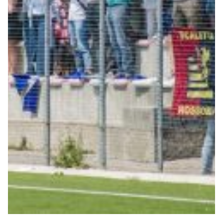
Robe di Kappa x Genoa
Vintage Collection
Red&Blue Voices
Kids
Accessori
Party
Outlet
Caffè Boasi x Genoa