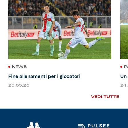
NEWS
P
Fine allenamenti per i giocatori
Un 
25.05.26
24
VEDI TUTTE