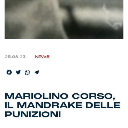
Helan x Genoa
Isolani x Genoa
Gift Card Online Store
25.08.23
NEWS
Fortissimo batte il mio cuor
Facebook
Twitter
WhatsApp
Telegram
MARIOLINO CORSO,
IL MANDRAKE DELLE
PUNIZIONI