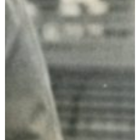
Robe di Kappa x Genoa
Vintage Collection
Red&Blue Voices
Kids
Accessori
Party
Outlet
Caffè Boasi x Genoa