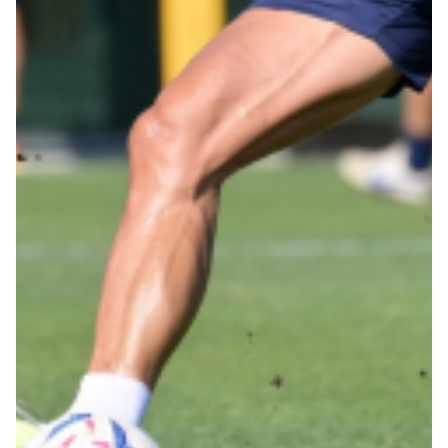
Robe di Kappa x Genoa
Vintage Collection
Red&Blue Voices
Kids
Accessori
Party
Outlet
Caffè Boasi x Genoa