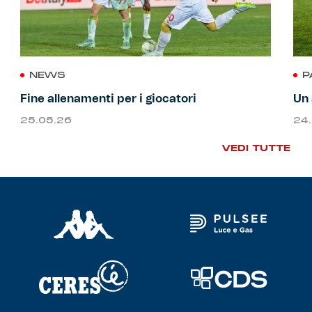
NEWS
P
Fine allenamenti per i giocatori
Un 
25.05.26
24
VEDI TUTTE