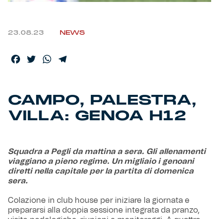
Helan x Genoa
23.08.23
NEWS
Isolani x Genoa
Facebook
Twitter
WhatsApp
Telegram
Gift Card Online Store
CAMPO, PALESTRA,
Fortissimo batte il mio cuor
VILLA: GENOA H12
Squadra a Pegli da mattina a sera. Gli allenamenti
viaggiano a pieno regime. Un migliaio i genoani
diretti nella capitale per la partita di domenica
sera.
Colazione in club house per iniziare la giornata e
prepararsi alla doppia sessione integrata da pranzo,