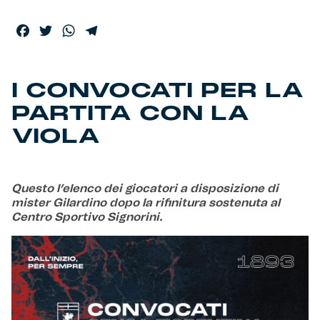
Facebook
Twitter
WhatsApp
Telegram
Helan x Genoa
Isolani x Genoa
I CONVOCATI PER LA
PARTITA CON LA
Gift Card Online Store
VIOLA
Fortissimo batte il mio cuor
Questo l’elenco dei giocatori a disposizione di
mister Gilardino dopo la rifinitura sostenuta al
Centro Sportivo Signorini.