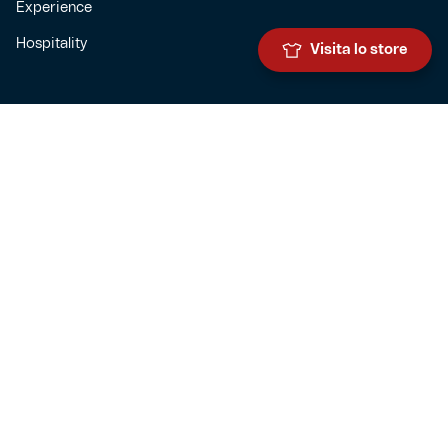
Experience
Hospitality
Visita lo store
SQUADRE
Prima squadra maschile
Prima squadra femminile
Settore giovanile
Genoa for special
Genoa Academy
Summer Camp
CLUB