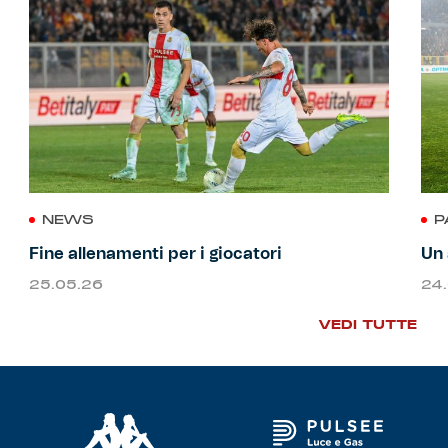
NEWS
P
Fine allenamenti per i giocatori
Un 
25.05.26
24
VEDI TUTTE