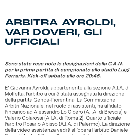
Helan x Genoa
ARBITRA AYROLDI,
VAR DOVERI, GLI
Isolani x Genoa
UFFICIALI
Gift Card Online Store
Fortissimo batte il mio cuor
Sono state rese note le designazioni della C.A.N.
per la prima partita di campionato allo stadio Luigi
Ferraris. Kick-off sabato alle ore 20:45.
E’ Giovanni Ayroldi, appartenente alla sezione A.I.A. di
Molfetta, l’arbitro a cui è stata assegnata la direzione
della partita Genoa-Fiorentina. La Commissione
Arbitri Nazionale, nel ruolo di assistenti, ha affidato
l’incarico ad Alessandro Lo Cicero (A.I.A. di Brescia) e
Valerio Colarossi (A.I.A. di Roma 2). Quarto ufficiale
l’arbitro Rosario Abisso (A.I.A. di Palermo). La direzione
della video assistenza vedrà all’opera l’arbitro Daniele