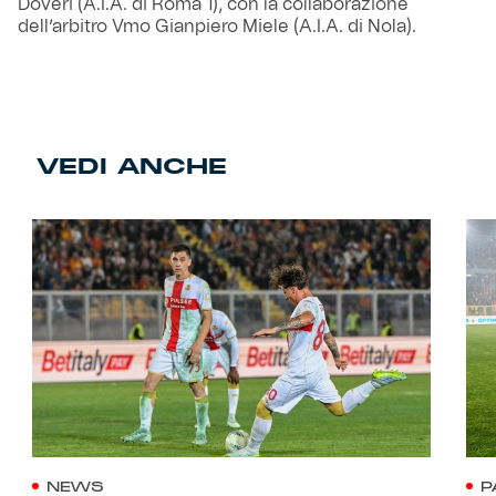
Doveri (A.I.A. di Roma 1), con la collaborazione
dell’arbitro Vmo Gianpiero Miele (A.I.A. di Nola).
VEDI ANCHE
NEWS
P