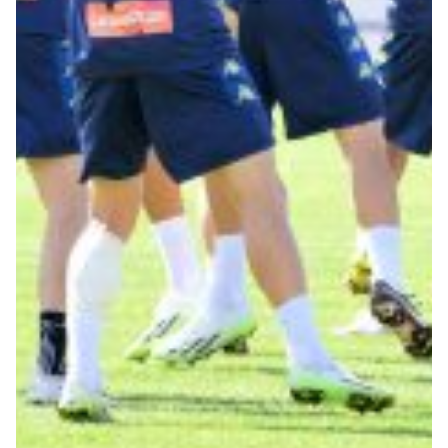
Robe di Kappa x Genoa
Vintage Collection
Red&Blue Voices
Kids
Accessori
Party
Outlet
Caffè Boasi x Genoa