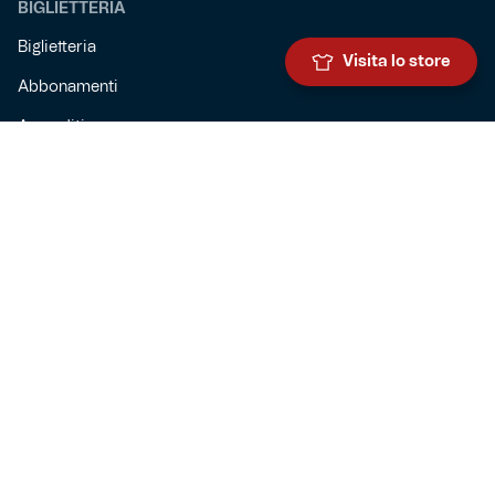
BIGLIETTERIA
Biglietteria
Visita lo store
Abbonamenti
Accrediti
Experience
Hospitality
SQUADRE
Prima squadra maschile
Prima squadra femminile
Settore giovanile
Genoa for special
Genoa Academy