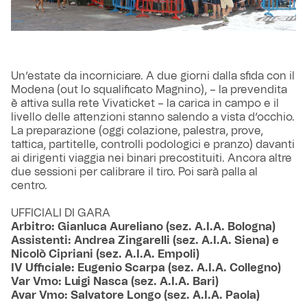
Un’estate da incorniciare. A due giorni dalla sfida con il
Modena (out lo squalificato Magnino), – la prevendita
è attiva sulla rete Vivaticket – la carica in campo e il
livello delle attenzioni stanno salendo a vista d’occhio.
La preparazione (oggi colazione, palestra, prove,
tattica, partitelle, controlli podologici e pranzo) davanti
ai dirigenti viaggia nei binari precostituiti. Ancora altre
due sessioni per calibrare il tiro. Poi sarà palla al
centro.
UFFICIALI DI GARA
Arbitro: Gianluca Aureliano (sez. A.I.A. Bologna)
Assistenti: Andrea Zingarelli (sez. A.I.A. Siena) e
Nicolò Cipriani (sez. A.I.A. Empoli)
IV Ufficiale: Eugenio Scarpa (sez. A.I.A. Collegno)
Var Vmo: Luigi Nasca (sez. A.I.A. Bari)
Avar Vmo: Salvatore Longo (sez. A.I.A. Paola)