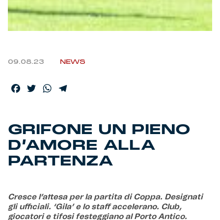
Helan x Genoa
Isolani x Genoa
09.08.23
NEWS
Gift Card Online Store
Facebook
Twitter
WhatsApp
Telegram
Fortissimo batte il mio cuor
GRIFONE UN PIENO
D’AMORE ALLA
PARTENZA
Cresce l’attesa per la partita di Coppa. Designati
gli ufficiali. ‘Gila’ e lo staff accelerano. Club,
giocatori e tifosi festeggiano al Porto Antico.