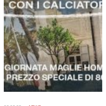
Robe di Kappa x Genoa
Vintage Collection
Red&Blue Voices
Kids
Accessori
Party
Outlet
Caffè Boasi x Genoa