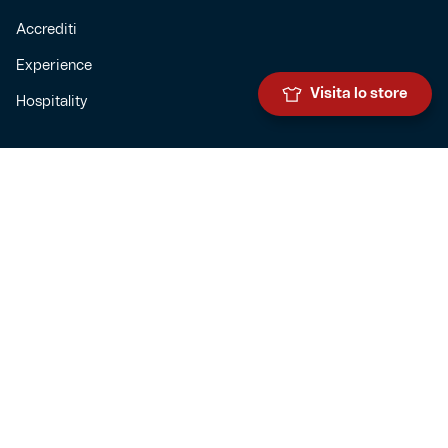
Accrediti
Experience
Visita lo store
Hospitality
SQUADRE
Prima squadra maschile
Prima squadra femminile
Settore giovanile
Genoa for special
Genoa Academy
Summer Camp