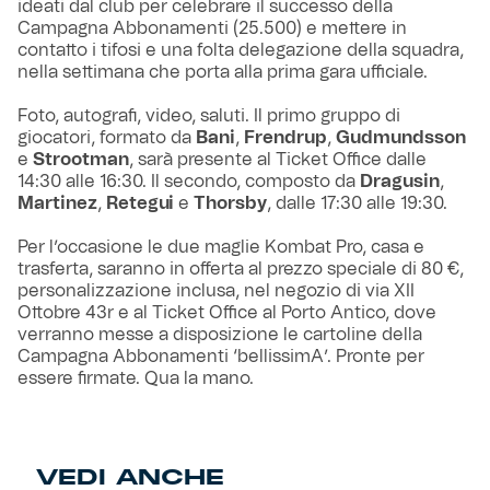
ideati dal club per celebrare il successo della
Campagna Abbonamenti (25.500) e mettere in
contatto i tifosi e una folta delegazione della squadra,
nella settimana che porta alla prima gara ufficiale.
Foto, autografi, video, saluti. Il primo gruppo di
giocatori, formato da
Bani
,
Frendrup
,
Gudmundsson
e
Strootman
, sarà presente al Ticket Office dalle
14:30 alle 16:30. Il secondo, composto da
Dragusin
,
Martinez
,
Retegui
e
Thorsby
, dalle 17:30 alle 19:30.
Per l’occasione le due maglie Kombat Pro, casa e
trasferta, saranno in offerta al prezzo speciale di 80 €,
personalizzazione inclusa, nel negozio di via XII
Ottobre 43r e al Ticket Office al Porto Antico, dove
verranno messe a disposizione le cartoline della
Campagna Abbonamenti ‘bellissimA’. Pronte per
essere firmate. Qua la mano.
VEDI ANCHE