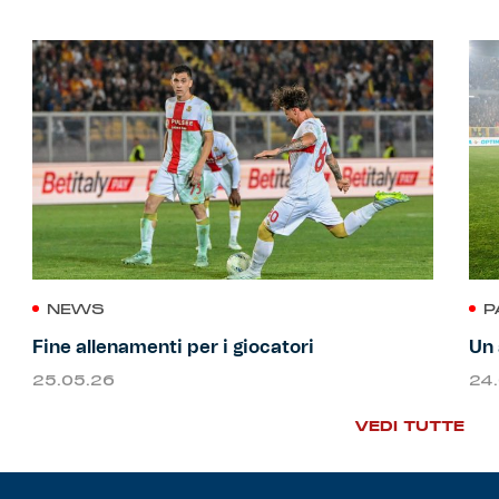
NEWS
P
Fine allenamenti per i giocatori
Un 
25.05.26
24
VEDI TUTTE