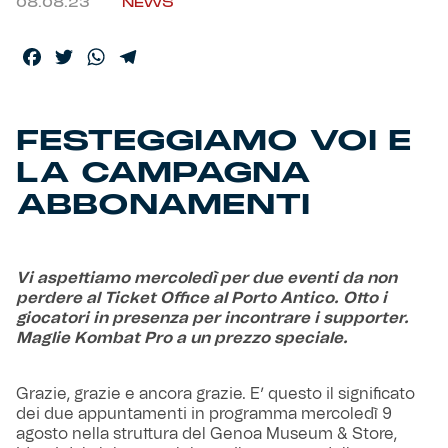
08.08.23
NEWS
Helan x Genoa
Facebook
Twitter
WhatsApp
Telegram
Isolani x Genoa
FESTEGGIAMO VOI E
Gift Card Online Store
LA CAMPAGNA
ABBONAMENTI
Fortissimo batte il mio cuor
Vi aspettiamo mercoledì per due eventi da non
perdere al Ticket Office al Porto Antico. Otto i
giocatori in presenza per incontrare i supporter.
Maglie Kombat Pro a un prezzo speciale.
Grazie, grazie e ancora grazie. E’ questo il significato
dei due appuntamenti in programma mercoledì 9
agosto nella struttura del Genoa Museum & Store,