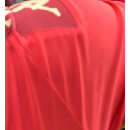
Robe di Kappa x Genoa
Vintage Collection
Red&Blue Voices
Kids
Accessori
Party
Outlet
Caffè Boasi x Genoa