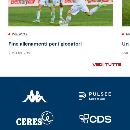
NEWS
P
Fine allenamenti per i giocatori
Un 
25.05.26
24
VEDI TUTTE