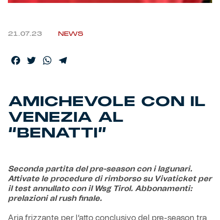
Helan x Genoa
21.07.23
NEWS
Isolani x Genoa
Facebook
Twitter
WhatsApp
Telegram
Gift Card Online Store
AMICHEVOLE CON IL
Fortissimo batte il mio cuor
VENEZIA AL
“BENATTI”
Seconda partita del pre-season con i lagunari.
Attivate le procedure di rimborso su Vivaticket per
il test annullato con il Wsg Tirol. Abbonamenti:
prelazioni al rush finale.
Aria frizzante per l’atto conclusivo del pre-season tra