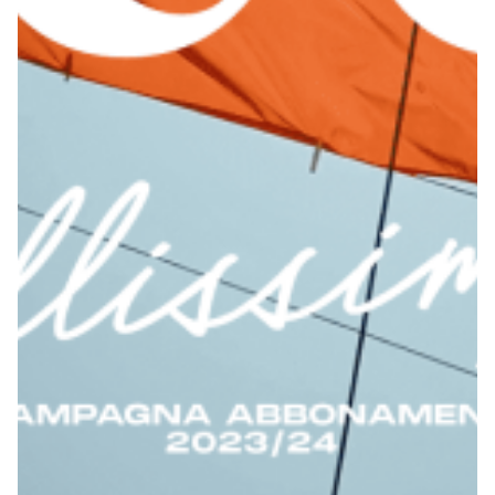
Robe di Kappa x Genoa
Vintage Collection
Red&Blue Voices
Kids
Accessori
Party
Outlet
Caffè Boasi x Genoa