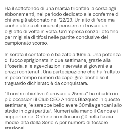
Ha il sottofondo di una marcia trionfale la corsa agli
abbonamenti, nel periodo dedicato alle conferme di
chi era già abbonato nel ‘22/23. Un atto di fede ma
anche utile a eliminare il pensiero di trovare un
biglietto di volta in volta. Un’impresa senza lieto fine
per migliaia di tifosi nelle partite conclusive del
campionato scorso.
In serata il contatore è balzato a 16mila. Una potenza
di fuoco sprigionata in due settimane, grazie alla
tifoseria, alle agevolazioni riservate ai giovani e a
prezzi contenuti. Una partecipazione che ha fruttato
in poco tempo numeri da capo-giro, anche se il
traguardo dichiarato è da conquistare.
“Il nostro obiettivo è arrivare a 25mila” ha ribadito in
più occasioni il Club CEO Andres Blazquez in queste
settimane, “e sarebbe bello avere 30mila genoani allo
stadio in ogni partita”. Numeri alla mano il Genoa e i
supporter del Grifone si collocano già nella fascia
medio-alta della Serie A per numero di tessere
stagionali.