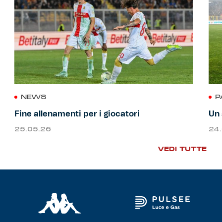
NEWS
P
Fine allenamenti per i giocatori
Un 
25.05.26
24
VEDI TUTTE