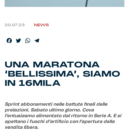
Helan x Genoa
20.07.23
NEWS
Isolani x Genoa
Facebook
Twitter
WhatsApp
Telegram
Gift Card Online Store
Fortissimo batte il mio cuor
UNA MARATONA
‘BELLISSIMA’, SIAMO
IN 16MILA
Sprint abbonamenti nelle battute finali delle
prelazioni. Sabato ultimo giorno. Cova
l’entusiasmo alimentato dal ritorno in Serie A. E si
apettano i fuochi d’artificio con l’apertura della
vendita libera.