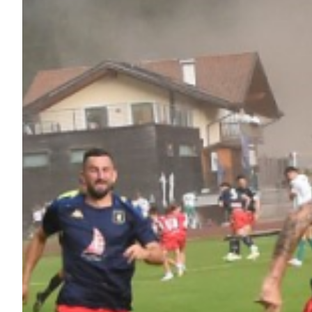
Helan x Genoa
Isolani x Genoa
Gift Card Online Store
Fortissimo batte il mio cuor