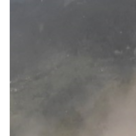
Robe di Kappa x Genoa
Vintage Collection
Red&Blue Voices
Kids
Accessori
Party
Outlet
Caffè Boasi x Genoa