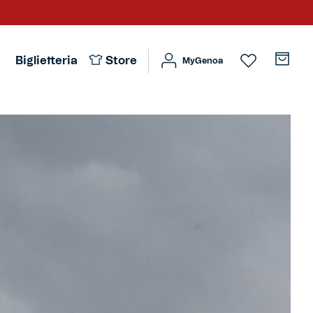
Biglietteria
Store
MyGenoa