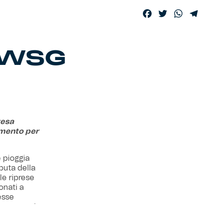
Facebook
Twitter
WhatsA
Tele
-WSG
tesa
amento per
 pioggia
puta della
le riprese
onati a
esse
 spettatori