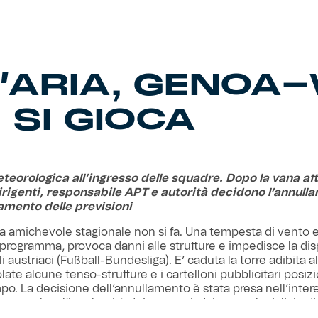
’ARIA, GENOA
 SI GIOCA
teorologica all’ingresso delle squadre. Dopo la vana at
dirigenti, responsabile APT e autorità decidono l’annull
ramento delle previsioni
 amichevole stagionale non si fa. Una tempesta di vento e
il programma, provoca danni alle strutture e impedisce la dis
i austriaci (Fußball-Bundesliga). E’ caduta la torre adibita al
late alcune tenso-strutture e i cartelloni pubblicitari posizi
o. La decisione dell’annullamento è stata presa nell’inter
per tutelare l’incolumità dei presenti, dai team al migliaio di
 “Benatti” di Moena.