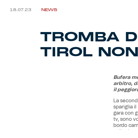
18.07.23
NEWS
TROMBA D
TIROL NON
Bufera me
arbitro, 
il peggio
La seconda
spariglia 
gara con gl
tv, sono vo
bordo camp
collettivo 
accorsi al