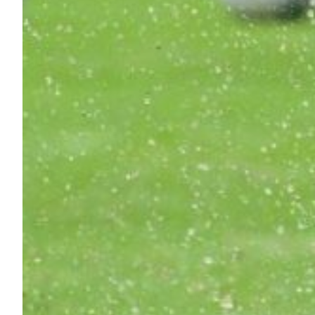
Helan x Genoa
Isolani x Genoa
Gift Card Online Store
Fortissimo batte il mio cuor