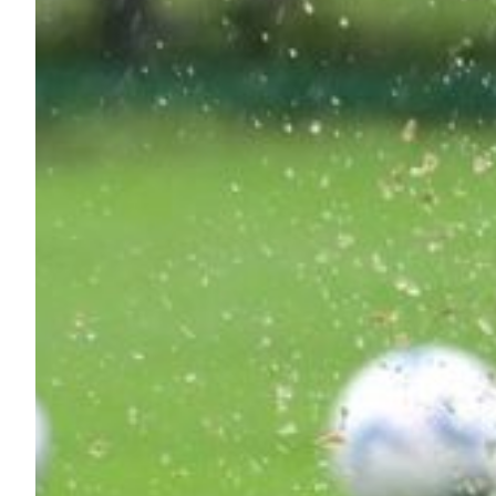
Robe di Kappa x Genoa
Vintage Collection
Red&Blue Voices
Kids
Accessori
Party
Outlet
Caffè Boasi x Genoa