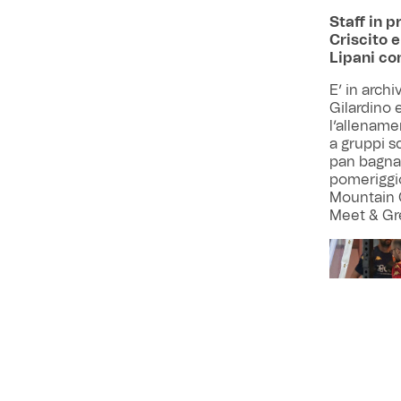
Staff in p
Criscito 
Lipani con
E’ in archi
Gilardino 
l’allename
a gruppi s
pan bagnat
pomeriggio 
Mountain C
Meet & Gr