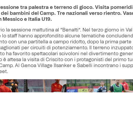
ressione tra palestra e terreno di gioco. Visita pomerid
e dei bambini del Camp. Tre nazionali verso rientro. Va
 Messico e Italia U19.
vio la sessione mattutina al “Benatti”. Nel terzo giorno in Val
e lo staff hanno approfondito alcune tematiche concluden
nto con una partitella a campo ridotto, dopo la prima parte 
caglionati per circuiti di potenziamento. Il terreno inzuppa
o ha favorito spettacolari scivoloni nel divertimento gener
è attesa la visita di Criscito con i protagonisti del primo t
amp. Al Genoa Village Ilsanker e Sabelli incontrano i supp
eet.