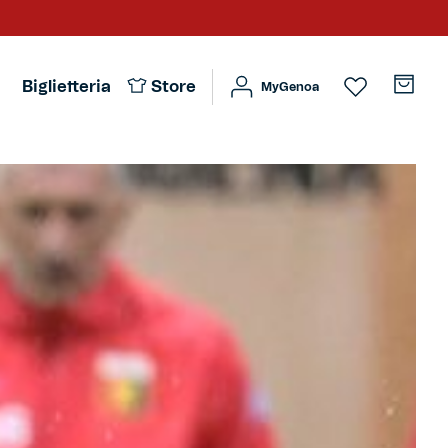
Biglietteria
Store
MyGenoa