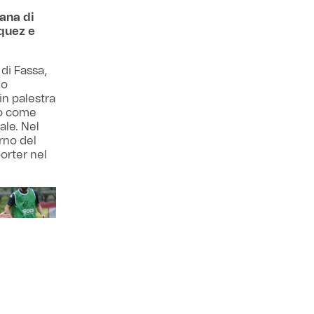
iana di
squez e
 di Fassa,
do
in palestra
to come
ale. Nel
urno del
orter nel