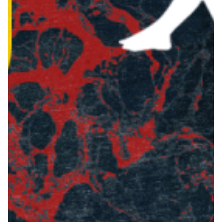
Robe di Kappa x Genoa
Vintage Collection
Red&Blue Voices
Kids
Accessori
Party
Outlet
Caffè Boasi x Genoa