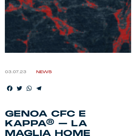
Helan x Genoa
Isolani x Genoa
Gift Card Online Store
Fortissimo batte il mio cuor
03.07.23
NEWS
Facebook
Twitter
WhatsApp
Telegram
GENOA CFC E
KAPPA® – LA
MAGLIA HOME