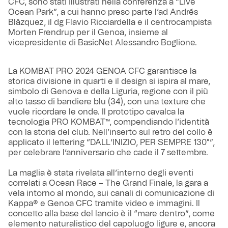
CFC, sono stati illustrati nella conferenza a “Live
Ocean Park”, a cui hanno preso parte l’ad Andrés
Blàzquez, il dg Flavio Ricciardella e il centrocampista
Morten Frendrup per il Genoa, insieme al
vicepresidente di BasicNet Alessandro Boglione.
La KOMBAT PRO 2024 GENOA CFC garantisce la
storica divisione in quarti e il design si ispira al mare,
simbolo di Genova e della Liguria, regione con il più
alto tasso di bandiere blu (34), con una texture che
vuole ricordare le onde. Il prototipo cavalca la
tecnologia PRO KOMBAT™, compendiando l’identità
con la storia del club. Nell’inserto sul retro del collo è
applicato il lettering “DALL’INIZIO, PER SEMPRE 130°”,
per celebrare l’anniversario che cade il 7 settembre.
La maglia è stata rivelata all’interno degli eventi
correlati a Ocean Race – The Grand Finale, la gara a
vela intorno al mondo, sui canali di comunicazione di
Kappa® e Genoa CFC tramite video e immagini. Il
concetto alla base del lancio è il “mare dentro”, come
elemento naturalistico del capoluogo ligure e, ancora