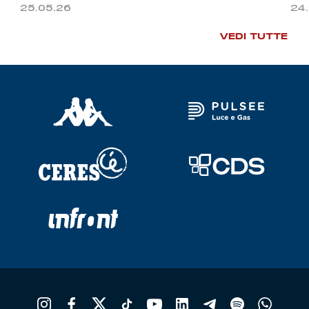
25.05.26
24
VEDI TUTTE