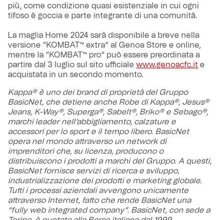
più, come condizione quasi esistenziale in cui ogni
tifoso è goccia e parte integrante di una comunità.
La maglia Home 2024 sarà disponibile a breve nella
versione “KOMBAT™ extra” al Genoa Store e online,
mentre la “KOMBAT™ pro” può essere preordinata a
partire dal 3 luglio sul sito ufficiale
www.genoacfc.it
e
acquistata in un secondo momento.
Kappa® è uno dei brand di proprietà del Gruppo
BasicNet, che detiene anche Robe di Kappa®, Jesus®
Jeans, K-Way®, Superga®, Sabelt®, Briko® e Sebago®,
marchi leader nell’abbigliamento, calzature e
accessori per lo sport e il tempo libero. BasicNet
opera nel mondo attraverso un network di
imprenditori che, su licenza, producono o
distribuiscono i prodotti a marchi del Gruppo. A questi,
BasicNet fornisce servizi di ricerca e sviluppo,
industrializzazione dei prodotti e marketing globale.
Tutti i processi aziendali avvengono unicamente
attraverso Internet, fatto che rende BasicNet una
“fully web integrated company”. BasicNet, con sede a
Torino, è quotata alla Borsa italiana dal 1999.