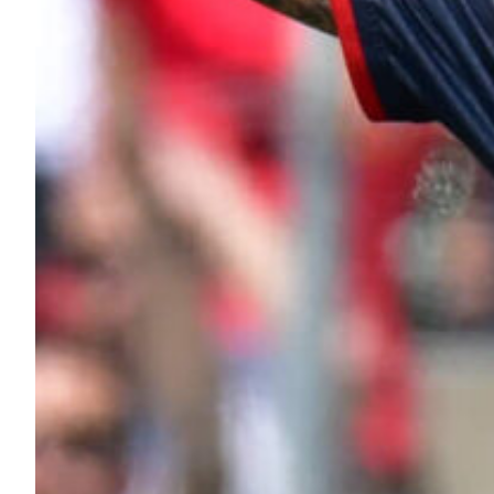
Robe di Kappa x Genoa
Vintage Collection
Red&Blue Voices
Kids
Accessori
Party
Outlet
Caffè Boasi x Genoa