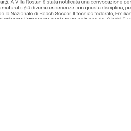
argi. A Villa Rostan è stata notificata una convocazione per 
a maturato già diverse esperienze con questa disciplina, pe
 della Nazionale di Beach Soccer. Il tecnico federale, Emilia
elezionato l’attaccante per la terza edizione dei Giochi Euro
 Cracovia dal 22 giugno al 2 luglio. L’Italia alloggerà al Vil
sfiderà, nelle partite già fissate in calendario, la Nazionale 
 e spagnola (il 29). Alla Beach Arena di Tarnow si giocher
e finale.