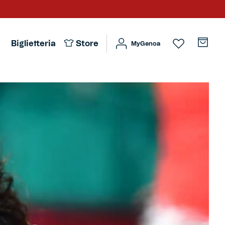
Biglietteria
Store
MyGenoa