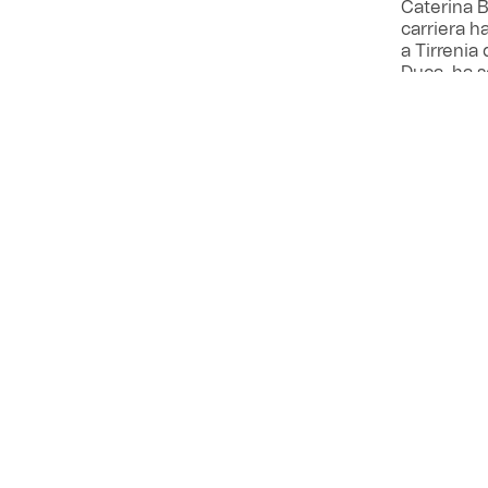
Caterina B
carriera h
a Tirrenia
Duca, ha s
programma a
Olimpico e 
28 giugno)
semifinali 
VEDI ANCHE