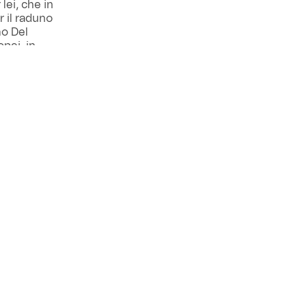
lei, che in
r il raduno
no Del
pei, in
laggio
ucraina (il
anno anche
ARCHIVIO
Next