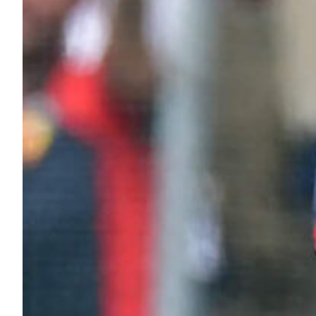
Helan x Genoa
Isolani x Genoa
Gift Card Online Store
Fortissimo batte il mio cuor