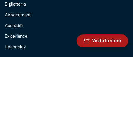
Biglietteria
Abbonamenti
Accrediti
Experience
Visita lo store
Hospitality
SQUADRE
Prima squadra maschile
Prima squadra femminile
Settore giovanile
Genoa for special
Genoa Academy