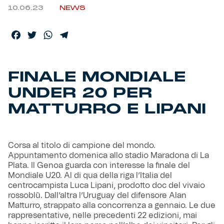
10.06.23
NEWS
Helan x Genoa
Facebook
Twitter
WhatsApp
Telegram
Isolani x Genoa
FINALE MONDIALE
Gift Card Online Store
UNDER 20 PER
Fortissimo batte il mio cuor
MATTURRO E LIPANI
Corsa al titolo di campione del mondo.
Appuntamento domenica allo stadio Maradona di La
Plata. Il Genoa guarda con interesse la finale del
Mondiale U20. Al di qua della riga l’Italia del
centrocampista Luca Lipani, prodotto doc del vivaio
rossoblù. Dall’altra l’Uruguay del difensore Alan
Matturro, strappato alla concorrenza a gennaio. Le due
rappresentative, nelle precedenti 22 edizioni, mai