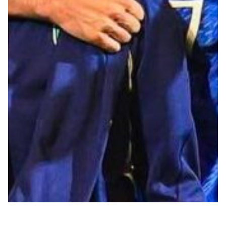
Robe di Kappa x Genoa
Vintage Collection
Red&Blue Voices
Kids
Accessori
Party
Outlet
Caffè Boasi x Genoa