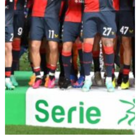
Robe di Kappa x Genoa
Vintage Collection
Red&Blue Voices
Kids
Accessori
Party
Outlet
Caffè Boasi x Genoa