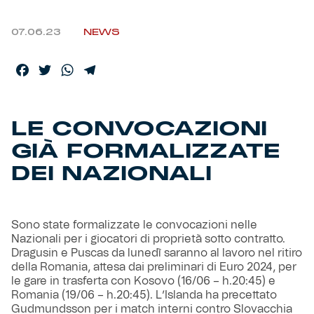
Helan x Genoa
07.06.23
NEWS
Isolani x Genoa
Facebook
Twitter
WhatsApp
Telegram
Gift Card Online Store
LE CONVOCAZIONI
Fortissimo batte il mio cuor
GIÀ FORMALIZZATE
DEI NAZIONALI
Sono state formalizzate le convocazioni nelle
Nazionali per i giocatori di proprietà sotto contratto.
Dragusin e Puscas da lunedì saranno al lavoro nel ritiro
della Romania, attesa dai preliminari di Euro 2024, per
le gare in trasferta con Kosovo (16/06 – h.20:45) e
Romania (19/06 – h.20:45). L’Islanda ha precettato
Gudmundsson per i match interni contro Slovacchia